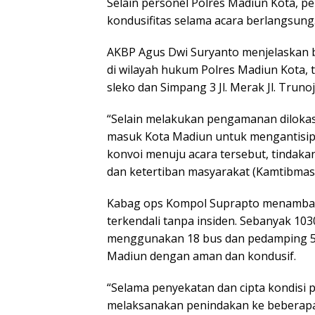
Selain personel Polres Madiun Kota, 
kondusifitas selama acara berlangsung
AKBP Agus Dwi Suryanto menjelaskan b
di wilayah hukum Polres Madiun Kota,
sleko dan Simpang 3 Jl. Merak Jl. Trun
“Selain melakukan pengamanan dilokasi
masuk Kota Madiun untuk mengantis
konvoi menuju acara tersebut, tindakan
dan ketertiban masyarakat (Kamtibmas) 
Kabag ops Kompol Suprapto menambahka
terkendali tanpa insiden. Sebanyak 10
menggunakan 18 bus dan pedamping 50
Madiun dengan aman dan kondusif.
“Selama penyekatan dan cipta kondisi 
melaksanakan penindakan ke beberapa 