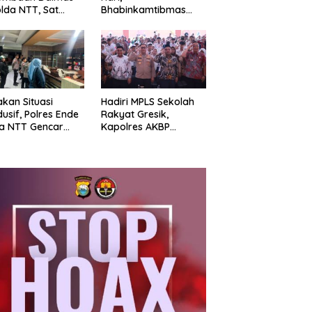
olda NTT, Sat
Bhabinkamtibmas
pta Polres Ende
Borokanda Ingatkan
r Latihan
Bahaya Cuaca
ngkatan
Ekstrem dan Jaga
ampuan
Kamtibmas
akan Situasi
Hadiri MPLS Sekolah
usif, Polres Ende
Rakyat Gresik,
a NTT Gencar
Kapolres AKBP
oli KRYD: Sisir
Ramadhan Nasution
pat Penginapan
Tegaskan Komitmen
ga Aksi Balap Liar
Polri Dukung
Pendidikan
Berkualitas