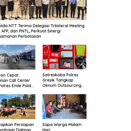
lda NTT Terima Delegasi Trilateral Meeting
i, AFP, dan PNTL, Perkuat Sinergi
gamanan Perbatasan
Satreskoba Polres
pon Cepat
Gresik Tangkap
nan Call Center
Oknum Outsourcing
 Polres Ende Polda
Dishub Gresik, Diduga
 Bergerak Cepat
Edarkan Sabu
nkan Tumpahan
Jaringan Bangkalan
r Di Simpang Lima
tapkan Persiapan
Sapa Warga Malam
lombaan Dalmas
Hari,