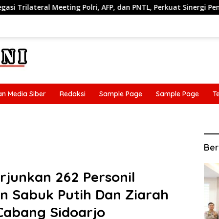
 dan PNTL, Perkuat Sinergi Pengamanan Perbatasan
Resp
n Media Siber
Redaksi
Sample Page
Sample Page
T
n Media Siber
Redaksi
Sample Page
Sample Page
T
Ber
rjunkan 262 Personil
 Sabuk Putih Dan Ziarah
abang Sidoarjo