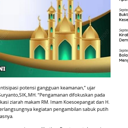
Nar
Septe
Bukt
Kese
Dana
Septe
Kira
Demo
Septe
Bola
Men
ntisipasi potensi gangguan keamanan,” ujar
Suryanto,SIK,.MH. “Pengamanan difokuskan pada
 lokasi ziarah makam RM. Imam Koesoepangat dan H.
berlangsungnya kegiatan pengambilan sabuk putih
asnya.