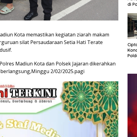
di P
Sama
Gela
Peni
Kem
adiun Kota memastikan kegiatan ziarah makam
guruan silat Persaudaraan Setia Hati Terate
Cipt
usif.
Kond
Pold
Patr
Polres Madiun Kota dan Polsek Jajaran dikerahkan
tem
berlangsung,Minggu 2/02/2025.pagi
hing