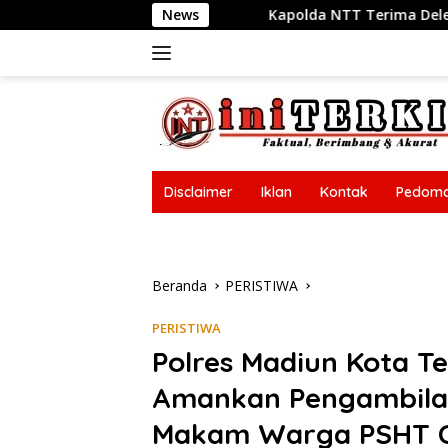
Langsung
Kapolda NTT Terima Delegasi Trilateral Meeting Polri, AFP,
News
ke
konten
Disclaimer
Iklan
Kontak
Pedoma
Disclaimer
Iklan
Kontak
Pedoma
Beranda
PERISTIWA
PERISTIWA
Polres Madiun Kota Te
Amankan Pengambilan
Makam Warga PSHT C