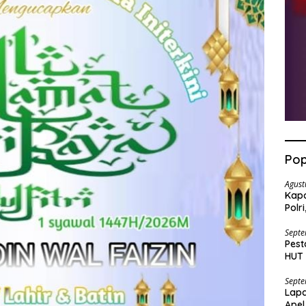
Pop
Agust
Kapo
Polr
Pen
Septe
Pest
HUT 
Bara
Septe
Lapa
Apel