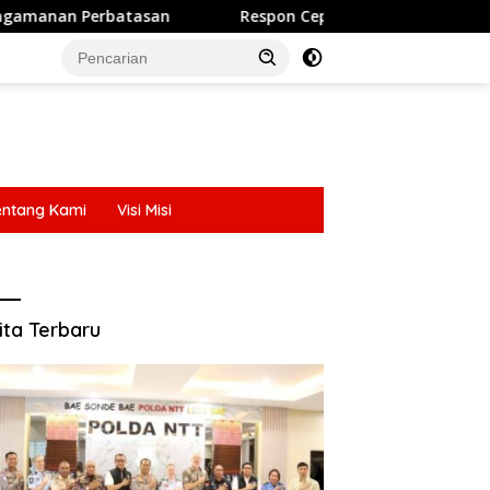
on Cepat Layanan Call Center 110: Polres Ende Polda NTT Ber
entang Kami
Visi Misi
entang Kami
Visi Misi
ita Terbaru