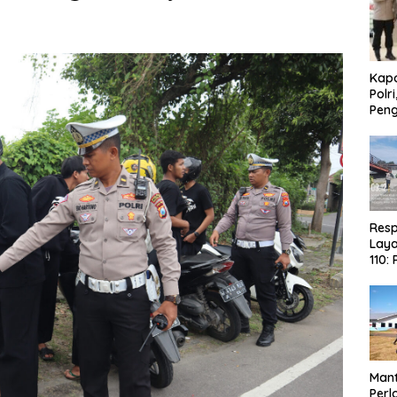
Kapo
Polr
Pen
Res
Laya
110:
NTT
Ama
Sola
Man
Per