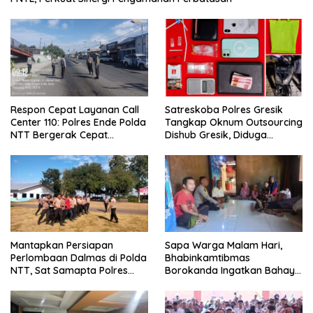
Respon Cepat Layanan Call
Satreskoba Polres Gresik
Center 110: Polres Ende Polda
Tangkap Oknum Outsourcing
NTT Bergerak Cepat
Dishub Gresik, Diduga
Amankan Tumpahan Solar Di
Edarkan Sabu Jaringan
Simpang Lima
Bangkalan
Mantapkan Persiapan
Sapa Warga Malam Hari,
Perlombaan Dalmas di Polda
Bhabinkamtibmas
NTT, Sat Samapta Polres
Borokanda Ingatkan Bahaya
Ende Gelar Latihan
Cuaca Ekstrem dan Jaga
Peningkatan Kemampuan
Kamtibmas