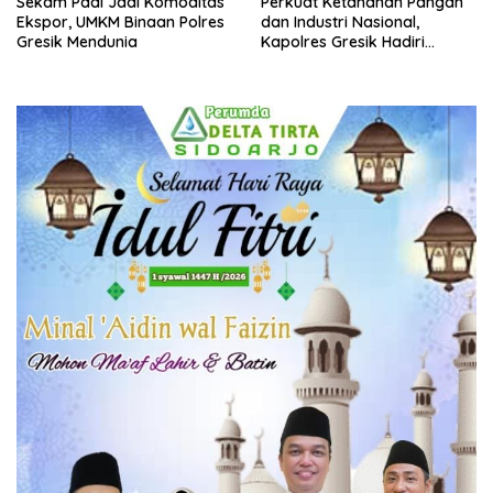
Sekam Padi Jadi Komoditas
Perkuat Ketahanan Pangan
Ekspor, UMKM Binaan Polres
dan Industri Nasional,
Gresik Mendunia
Kapolres Gresik Hadiri
Groundbreaking Pabrik
Komplek Nitrat PT Bara
Blasting Perkasa