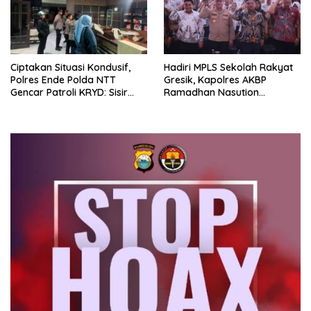
Ciptakan Situasi Kondusif,
Hadiri MPLS Sekolah Rakyat
Polres Ende Polda NTT
Gresik, Kapolres AKBP
Gencar Patroli KRYD: Sisir
Ramadhan Nasution
tempat Penginapan hingga
Tegaskan Komitmen Polri
Aksi Balap Liar
Dukung Pendidikan
Berkualitas