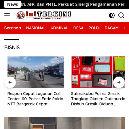
Langsung
, AFP, dan PNTL, Perkuat Sinergi Pengamanan Perbatasan
News
ke
konten
Beranda
NASIONAL
KRIMINAL
DESA
POLRI
RAGAM
IN
BISNIS
Respon Cepat Layanan Call
Satreskoba Polres Gresik
Center 110: Polres Ende Polda
Tangkap Oknum Outsourcing
NTT Bergerak Cepat
Dishub Gresik, Diduga
Amankan Tumpahan Solar Di
Edarkan Sabu Jaringan
Simpang Lima
Bangkalan