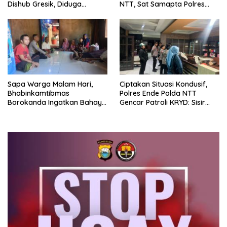
Dishub Gresik, Diduga
NTT, Sat Samapta Polres
Edarkan Sabu Jaringan
Ende Gelar Latihan
Bangkalan
Peningkatan Kemampuan
Sapa Warga Malam Hari,
Ciptakan Situasi Kondusif,
Bhabinkamtibmas
Polres Ende Polda NTT
Borokanda Ingatkan Bahaya
Gencar Patroli KRYD: Sisir
Cuaca Ekstrem dan Jaga
tempat Penginapan hingga
Kamtibmas
Aksi Balap Liar