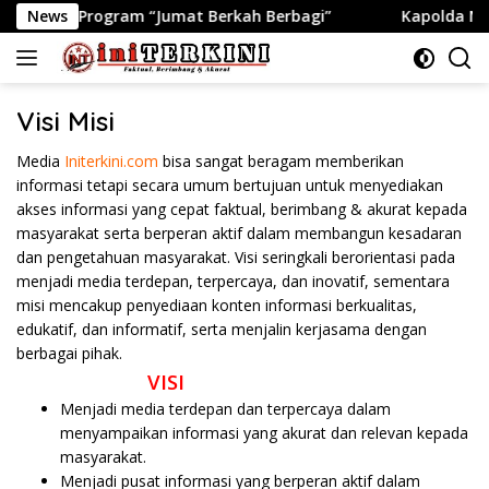
Langsung
wat Program “Jumat Berkah Berbagi”
News
Kapolda NTT Terima
ke
konten
Visi Misi
Media
Initerkini.com
bisa sangat beragam memberikan
informasi tetapi secara umum bertujuan untuk menyediakan
akses informasi yang cepat faktual, berimbang & akurat kepada
masyarakat serta berperan aktif dalam membangun kesadaran
dan pengetahuan masyarakat.
Visi seringkali berorientasi pada
menjadi media terdepan, terpercaya, dan inovatif, sementara
misi mencakup penyediaan konten informasi berkualitas,
edukatif, dan informatif, serta menjalin kerjasama dengan
berbagai pihak.
VISI
Menjadi media terdepan dan terpercaya dalam
menyampaikan informasi yang akurat dan relevan kepada
masyarakat.
Menjadi pusat informasi yang berperan aktif dalam