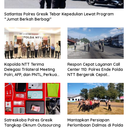
Satlantas Polres Gresik Tebar Kepedulian Lewat Program
“Jumat Berkah Berbagi”
Kapolda NTT Terima
Respon Cepat Layanan Call
Delegasi Trilateral Meeting
Center 110: Polres Ende Polda
Polri, AFP, dan PNTL, Perkuat
NTT Bergerak Cepat
Sinergi Pengamanan
Amankan Tumpahan Solar Di
Perbatasan
Simpang Lima
Satreskoba Polres Gresik
Mantapkan Persiapan
Tangkap Oknum Outsourcing
Perlombaan Dalmas di Polda