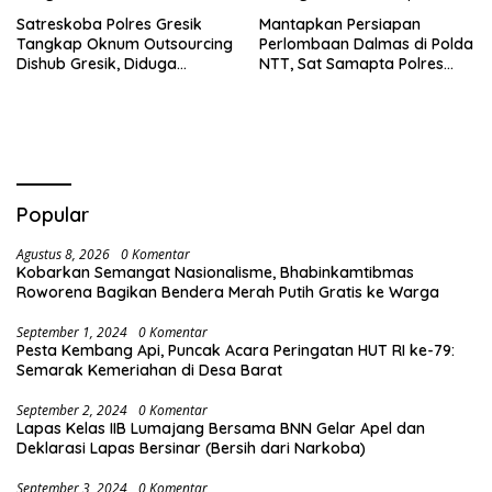
Satreskoba Polres Gresik
Mantapkan Persiapan
Tangkap Oknum Outsourcing
Perlombaan Dalmas di Polda
Dishub Gresik, Diduga
NTT, Sat Samapta Polres
Edarkan Sabu Jaringan
Ende Gelar Latihan
Bangkalan
Peningkatan Kemampuan
Popular
Agustus 8, 2026
0 Komentar
Kobarkan Semangat Nasionalisme, Bhabinkamtibmas
Roworena Bagikan Bendera Merah Putih Gratis ke Warga
September 1, 2024
0 Komentar
Pesta Kembang Api, Puncak Acara Peringatan HUT RI ke-79:
Semarak Kemeriahan di Desa Barat
September 2, 2024
0 Komentar
Lapas Kelas IIB Lumajang Bersama BNN Gelar Apel dan
Deklarasi Lapas Bersinar (Bersih dari Narkoba)
September 3, 2024
0 Komentar