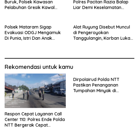
Buruk, Polsek Kawasan
Polres Pacitan Razia Balap
Pelabuhan Gresik Kawal
Liar Demi Keselamatan
Kedatangan 247 Penumpang
Masyarakat
KM E.B 6F Dari Bawean
Polsek Mataram Sigap
Alat Ruyung Disebut Muncul
Evakuasi ODGJ Mengamuk
di Pengeroyokan
Di Punia, Istri Dan Anak
Tanggulangin, Korban Luka
Diselamatkan Lebih Dulu
Berat Desak Polisi Gerak
Cepat
Rekomendasi untuk kamu
Dirpolairud Polda NTT
Pastikan Penanganan
Tumpahan Minyak di
Perairan Semau Terus
Berjalan, Mitigasi Dilakukan
Bersama Instansi Terkait
Respon Cepat Layanan Call
Center 110: Polres Ende Polda
NTT Bergerak Cepat
Amankan Tumpahan Solar Di
Simpang Lima