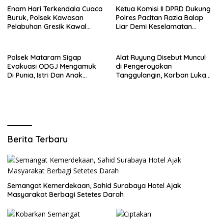
Enam Hari Terkendala Cuaca
Ketua Komisi II DPRD Dukung
Buruk, Polsek Kawasan
Polres Pacitan Razia Balap
Pelabuhan Gresik Kawal
Liar Demi Keselamatan
Kedatangan 247 Penumpang
Masyarakat
KM E.B 6F Dari Bawean
Polsek Mataram Sigap
Alat Ruyung Disebut Muncul
Evakuasi ODGJ Mengamuk
di Pengeroyokan
Di Punia, Istri Dan Anak
Tanggulangin, Korban Luka
Diselamatkan Lebih Dulu
Berat Desak Polisi Gerak
Cepat
Berita Terbaru
Semangat Kemerdekaan, Sahid Surabaya Hotel Ajak
Masyarakat Berbagi Setetes Darah