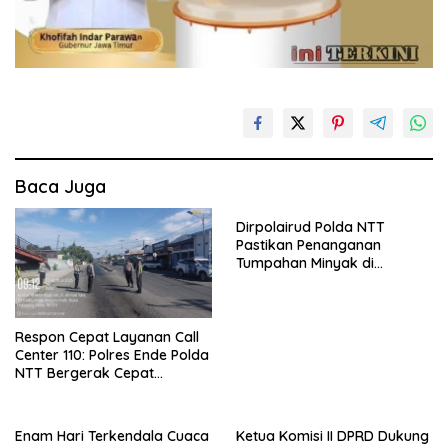
Baca Juga
Dirpolairud Polda NTT
Pastikan Penanganan
Tumpahan Minyak di
Perairan Semau Terus
Berjalan, Mitigasi Dilakukan
Bersama Instansi Terkait
Respon Cepat Layanan Call
Center 110: Polres Ende Polda
NTT Bergerak Cepat
Amankan Tumpahan Solar Di
Simpang Lima
Enam Hari Terkendala Cuaca
Ketua Komisi II DPRD Dukung