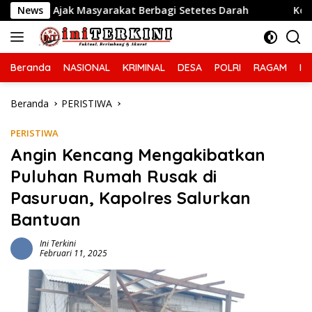
Langsung
ak Masyarakat Berbagi Setetes Darah
News
Kobarkan Seman
ke
konten
Beranda
NASIONAL
KRIMINAL
DESA
POLRI
RAGAM
IN
Beranda
PERISTIWA
PERISTIWA
Angin Kencang Mengakibatkan
Puluhan Rumah Rusak di
Pasuruan, Kapolres Salurkan
Bantuan
Ini Terkini
Februari 11, 2025