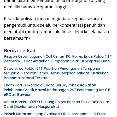
hatian dalam berkendara, terutama di jalur tol yang
memiliki batas kecepatan tinggi.
Pihak kepolisian juga mengimbau kepada seluruh
pengemudi untuk selalu berkonsentrasi penuh dan
mematuhi rambu-rambu lalu lintas demi keselamatan
bersama.(ifn)
Berita Terkait
Respon Cepat Layanan Call Center 110: Polres Ende Polda NTT
Bergerak Cepat Amankan Tumpahan Solar Di Simpang Lima
Dirpolairud Polda NTT Pastikan Penanganan Tumpahan
Minyak di Perairan Semau Terus Berjalan, Mitigasi Dilakukan
Bersama Instansi Terkait
Enam Hari Terkendala Cuaca Buruk, Polsek Kawasan
Pelabuhan Gresik Kawal Kedatangan 247 Penumpang KM E.B
6F Dari Bawean
Ketua Komisi II DPRD Dukung Polres Pacitan Razia Balap Liar
Demi Keselamatan Masyarakat
Polsek Mataram Sigap Evakuasi ODGJ Mengamuk Di Punia,