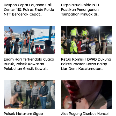
Respon Cepat Layanan Call
Dirpolairud Polda NTT
Center 110: Polres Ende Polda
Pastikan Penanganan
NTT Bergerak Cepat
Tumpahan Minyak di
Amankan Tumpahan Solar Di
Perairan Semau Terus
Simpang Lima
Berjalan, Mitigasi Dilakukan
Bersama Instansi Terkait
Enam Hari Terkendala Cuaca
Ketua Komisi II DPRD Dukung
Buruk, Polsek Kawasan
Polres Pacitan Razia Balap
Pelabuhan Gresik Kawal
Liar Demi Keselamatan
Kedatangan 247 Penumpang
Masyarakat
KM E.B 6F Dari Bawean
Polsek Mataram Sigap
Alat Ruyung Disebut Muncul