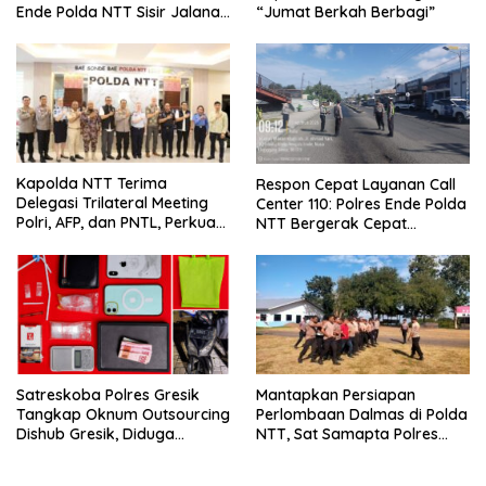
Ende Polda NTT Sisir Jalanan
“Jumat Berkah Berbagi”
Lewat Patroli Blue Light
Kapolda NTT Terima
Respon Cepat Layanan Call
Delegasi Trilateral Meeting
Center 110: Polres Ende Polda
Polri, AFP, dan PNTL, Perkuat
NTT Bergerak Cepat
Sinergi Pengamanan
Amankan Tumpahan Solar Di
Perbatasan
Simpang Lima
Satreskoba Polres Gresik
Mantapkan Persiapan
Tangkap Oknum Outsourcing
Perlombaan Dalmas di Polda
Dishub Gresik, Diduga
NTT, Sat Samapta Polres
Edarkan Sabu Jaringan
Ende Gelar Latihan
Bangkalan
Peningkatan Kemampuan