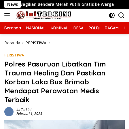
Langsung
dera Merah Putih Gratis ke Warga
News
Ciptakan Kamseltib
ke
konten
Beranda
NASIONAL
KRIMINAL
DESA
POLRI
RAGAM
IN
Beranda
PERISTIWA
PERISTIWA
Polres Pasuruan Libatkan Tim
Trauma Healing Dan Pastikan
Korban Laka Bus Brimob
Mendapat Perawatan Medis
Terbaik
Ini Terkini
Februari 1, 2025