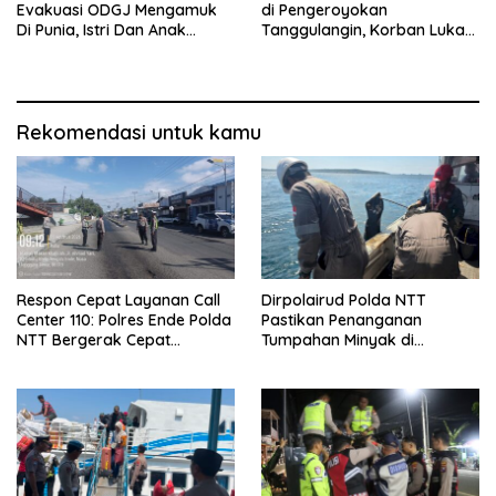
Evakuasi ODGJ Mengamuk
di Pengeroyokan
Di Punia, Istri Dan Anak
Tanggulangin, Korban Luka
Diselamatkan Lebih Dulu
Berat Desak Polisi Gerak
Cepat
Rekomendasi untuk kamu
Respon Cepat Layanan Call
Dirpolairud Polda NTT
Center 110: Polres Ende Polda
Pastikan Penanganan
NTT Bergerak Cepat
Tumpahan Minyak di
Amankan Tumpahan Solar Di
Perairan Semau Terus
Simpang Lima
Berjalan, Mitigasi Dilakukan
Bersama Instansi Terkait