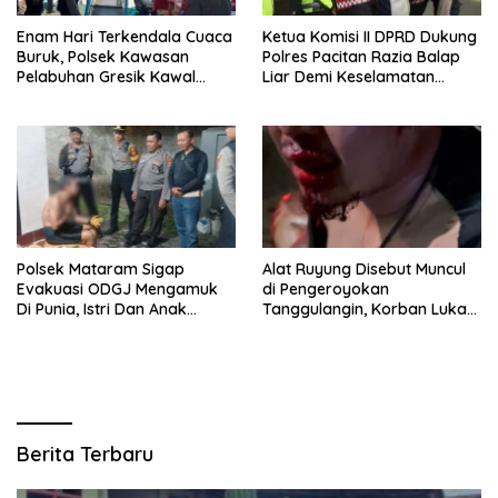
Enam Hari Terkendala Cuaca
Ketua Komisi II DPRD Dukung
Buruk, Polsek Kawasan
Polres Pacitan Razia Balap
Pelabuhan Gresik Kawal
Liar Demi Keselamatan
Kedatangan 247 Penumpang
Masyarakat
KM E.B 6F Dari Bawean
Polsek Mataram Sigap
Alat Ruyung Disebut Muncul
Evakuasi ODGJ Mengamuk
di Pengeroyokan
Di Punia, Istri Dan Anak
Tanggulangin, Korban Luka
Diselamatkan Lebih Dulu
Berat Desak Polisi Gerak
Cepat
Berita Terbaru