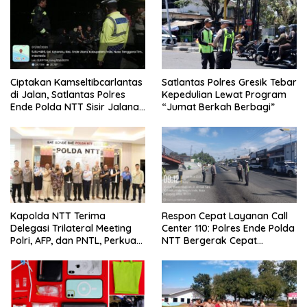
Ciptakan Kamseltibcarlantas
Satlantas Polres Gresik Tebar
di Jalan, Satlantas Polres
Kepedulian Lewat Program
Ende Polda NTT Sisir Jalanan
“Jumat Berkah Berbagi”
Lewat Patroli Blue Light
Kapolda NTT Terima
Respon Cepat Layanan Call
Delegasi Trilateral Meeting
Center 110: Polres Ende Polda
Polri, AFP, dan PNTL, Perkuat
NTT Bergerak Cepat
Sinergi Pengamanan
Amankan Tumpahan Solar Di
Perbatasan
Simpang Lima