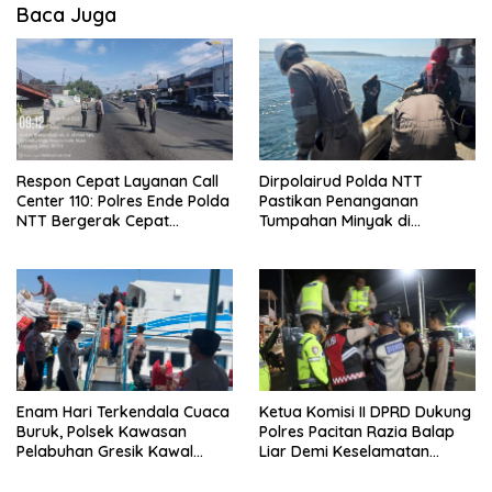
Baca Juga
Respon Cepat Layanan Call
Dirpolairud Polda NTT
Center 110: Polres Ende Polda
Pastikan Penanganan
NTT Bergerak Cepat
Tumpahan Minyak di
Amankan Tumpahan Solar Di
Perairan Semau Terus
Simpang Lima
Berjalan, Mitigasi Dilakukan
Bersama Instansi Terkait
Enam Hari Terkendala Cuaca
Ketua Komisi II DPRD Dukung
Buruk, Polsek Kawasan
Polres Pacitan Razia Balap
Pelabuhan Gresik Kawal
Liar Demi Keselamatan
Kedatangan 247 Penumpang
Masyarakat
KM E.B 6F Dari Bawean