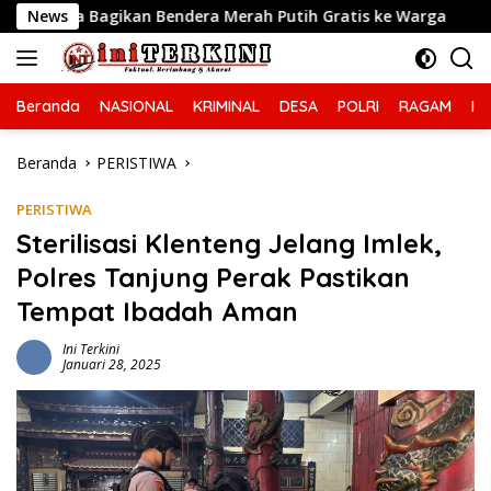
Langsung
era Merah Putih Gratis ke Warga
News
Ciptakan Kamseltibca
ke
konten
Beranda
NASIONAL
KRIMINAL
DESA
POLRI
RAGAM
IN
Beranda
PERISTIWA
PERISTIWA
Sterilisasi Klenteng Jelang Imlek,
Polres Tanjung Perak Pastikan
Tempat Ibadah Aman
Ini Terkini
Januari 28, 2025