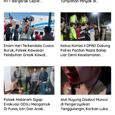
NTT Bergerak Cepat
Tumpahan Minyak di
Amankan Tumpahan Solar Di
Perairan Semau Terus
Simpang Lima
Berjalan, Mitigasi Dilakukan
Bersama Instansi Terkait
Enam Hari Terkendala Cuaca
Ketua Komisi II DPRD Dukung
Buruk, Polsek Kawasan
Polres Pacitan Razia Balap
Pelabuhan Gresik Kawal
Liar Demi Keselamatan
Kedatangan 247 Penumpang
Masyarakat
KM E.B 6F Dari Bawean
Polsek Mataram Sigap
Alat Ruyung Disebut Muncul
Evakuasi ODGJ Mengamuk
di Pengeroyokan
Di Punia, Istri Dan Anak
Tanggulangin, Korban Luka
Diselamatkan Lebih Dulu
Berat Desak Polisi Gerak