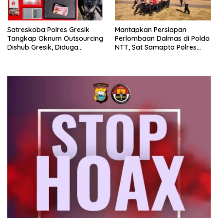
Satreskoba Polres Gresik
Mantapkan Persiapan
Tangkap Oknum Outsourcing
Perlombaan Dalmas di Polda
Dishub Gresik, Diduga
NTT, Sat Samapta Polres
Edarkan Sabu Jaringan
Ende Gelar Latihan
Bangkalan
Peningkatan Kemampuan