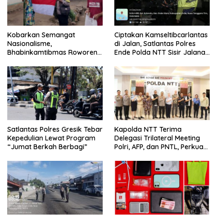
Kobarkan Semangat
Ciptakan Kamseltibcarlantas
Nasionalisme,
di Jalan, Satlantas Polres
Bhabinkamtibmas Roworena
Ende Polda NTT Sisir Jalanan
Bagikan Bendera Merah
Lewat Patroli Blue Light
Putih Gratis ke Warga
Satlantas Polres Gresik Tebar
Kapolda NTT Terima
Kepedulian Lewat Program
Delegasi Trilateral Meeting
“Jumat Berkah Berbagi”
Polri, AFP, dan PNTL, Perkuat
Sinergi Pengamanan
Perbatasan