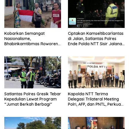
Kobarkan Semangat
Ciptakan Kamseltibcarlantas
Nasionalisme,
di Jalan, Satlantas Polres
Bhabinkamtibmas Roworena
Ende Polda NTT Sisir Jalanan
Bagikan Bendera Merah
Lewat Patroli Blue Light
Putih Gratis ke Warga
Satlantas Polres Gresik Tebar
Kapolda NTT Terima
Kepedulian Lewat Program
Delegasi Trilateral Meeting
“Jumat Berkah Berbagi”
Polri, AFP, dan PNTL, Perkuat
Sinergi Pengamanan
Perbatasan