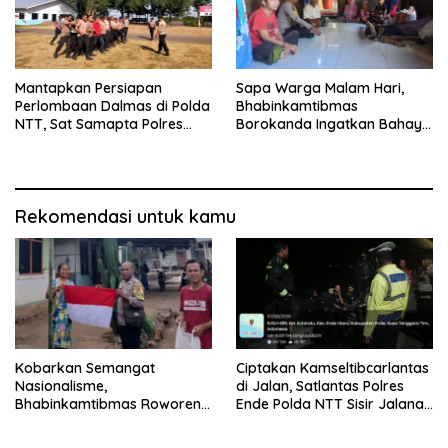
Mantapkan Persiapan
Sapa Warga Malam Hari,
Perlombaan Dalmas di Polda
Bhabinkamtibmas
NTT, Sat Samapta Polres
Borokanda Ingatkan Bahaya
Ende Gelar Latihan
Cuaca Ekstrem dan Jaga
Peningkatan Kemampuan
Kamtibmas
Rekomendasi untuk kamu
Kobarkan Semangat
Ciptakan Kamseltibcarlantas
Nasionalisme,
di Jalan, Satlantas Polres
Bhabinkamtibmas Roworena
Ende Polda NTT Sisir Jalanan
Bagikan Bendera Merah
Lewat Patroli Blue Light
Putih Gratis ke Warga