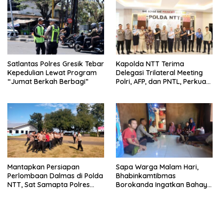
Satlantas Polres Gresik Tebar
Kapolda NTT Terima
Kepedulian Lewat Program
Delegasi Trilateral Meeting
“Jumat Berkah Berbagi”
Polri, AFP, dan PNTL, Perkuat
Sinergi Pengamanan
Perbatasan
Mantapkan Persiapan
Sapa Warga Malam Hari,
Perlombaan Dalmas di Polda
Bhabinkamtibmas
NTT, Sat Samapta Polres
Borokanda Ingatkan Bahaya
Ende Gelar Latihan
Cuaca Ekstrem dan Jaga
Peningkatan Kemampuan
Kamtibmas