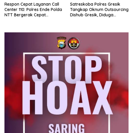
Respon Cepat Layanan Call
Satreskoba Polres Gresik
Center 110: Polres Ende Polda
Tangkap Oknum Outsourcing
NTT Bergerak Cepat
Dishub Gresik, Diduga
Amankan Tumpahan Solar Di
Edarkan Sabu Jaringan
Simpang Lima
Bangkalan