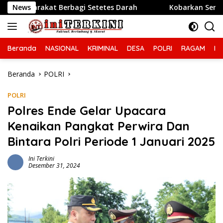
Langsung
bagi Setetes Darah
News
Kobarkan Semangat Nasionalisme,
ke
konten
Beranda
NASIONAL
KRIMINAL
DESA
POLRI
RAGAM
IN
Beranda
POLRI
POLRI
Polres Ende Gelar Upacara
Kenaikan Pangkat Perwira Dan
Bintara Polri Periode 1 Januari 2025
Ini Terkini
Desember 31, 2024