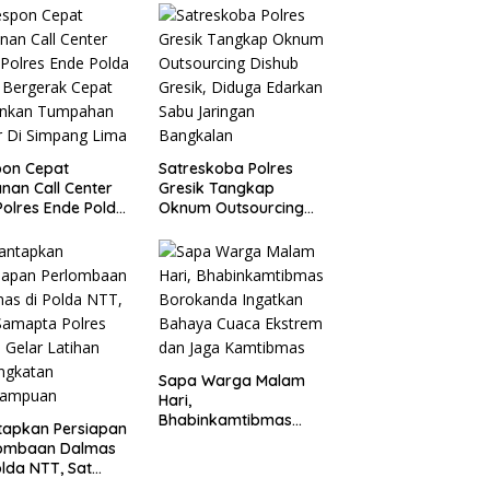
pon Cepat
Satreskoba Polres
nan Call Center
Gresik Tangkap
 Polres Ende Polda
Oknum Outsourcing
 Bergerak Cepat
Dishub Gresik, Diduga
nkan Tumpahan
Edarkan Sabu
r Di Simpang Lima
Jaringan Bangkalan
Sapa Warga Malam
Hari,
Bhabinkamtibmas
tapkan Persiapan
Borokanda Ingatkan
lombaan Dalmas
Bahaya Cuaca
olda NTT, Sat
Ekstrem dan Jaga
pta Polres Ende