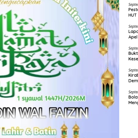
Septe
Pest
HUT 
Bara
Septe
Lapa
Apel
Nar
Septe
Bukt
Kese
Dana
Septe
Kira
Demo
Septe
Bola
Men