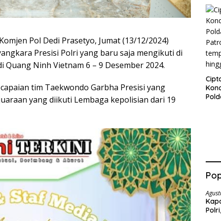
Gela
Peni
Kem
Komjen Pol Dedi Prasetyo, Jumat (13/12/2024)
gkara Presisi Polri yang baru saja mengikuti di
di Quang Ninh Vietnam 6 – 9 Desember 2024.
Cipt
 capaian tim Taekwondo Garbha Presisi yang
Kond
Pold
juaraan yang diikuti Lembaga kepolisian dari 19
Patr
tem
hing
Pop
Agust
Kapo
Polr
Pen