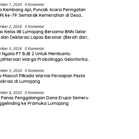
mber 1, 2024
0 Komentar
a Kembang Api, Puncak Acara Peringatan
RI ke-79: Semarak Kemeriahan di Desa
t
mber 2, 2024
0 Komentar
s Kelas IIB Lumajang Bersama BNN Gelar
 dan Deklarasi Lapas Bersinar (Bersih dari
koba)
mber 3, 2024
0 Komentar
i Nyata PT BJB 2 Untuk Membantu
jahteraan Warga Probolinggo Gelontorkan
 CSR 1.25 Milyard
mber 3, 2024
0 Komentar
b Mascot Pilkada Warnai Persiapan Pesta
krasi di Lumajang
mber 4, 2024
0 Komentar
 Panas Penggalangan Dana Erupsi Semeru
ggelinding ke Pramuka Lumajang