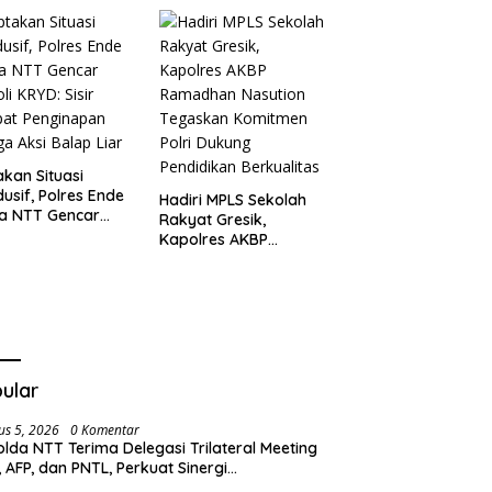
Kamtibmas
r Latihan
ngkatan
ampuan
akan Situasi
usif, Polres Ende
Hadiri MPLS Sekolah
a NTT Gencar
Rakyat Gresik,
oli KRYD: Sisir
Kapolres AKBP
pat Penginapan
Ramadhan Nasution
ga Aksi Balap Liar
Tegaskan Komitmen
Polri Dukung
Pendidikan
Berkualitas
ular
us 5, 2026
0 Komentar
lda NTT Terima Delegasi Trilateral Meeting
i, AFP, dan PNTL, Perkuat Sinergi
gamanan Perbatasan