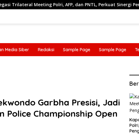
lri, AFP, dan PNTL, Perkuat Sinergi Pengamanan Perbatasan
n Media Siber
Redaksi
Sample Page
Sample Page
T
n Media Siber
Redaksi
Sample Page
Sample Page
T
Ber
kwondo Garbha Presisi, Jadi
n Police Championship Open
Kapo
Polr
Pen