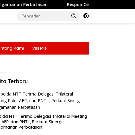
Respon Cepat Layanan Call Center 110: Polres Ende Pold
entang Kami
Visi Misi
entang Kami
Visi Misi
ita Terbaru
lda NTT Terima Delegasi Trilateral Meeting
i, AFP, dan PNTL, Perkuat Sinergi
gamanan Perbatasan