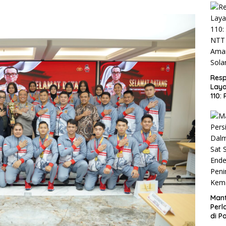
Res
Laya
110:
NTT
Ama
Sola
Man
Per
di P
Sama