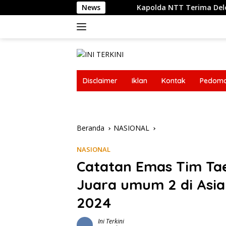
Langsung
Kapolda NTT Terima Delegasi Trilateral Meeting Po
News
ke
konten
Disclaimer
Iklan
Kontak
Pedoma
Disclaimer
Iklan
Kontak
Pedoma
Beranda
NASIONAL
NASIONAL
Catatan Emas Tim Tae
Juara umum 2 di Asia
2024
Ini Terkini