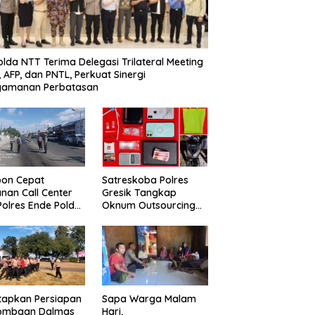
lda NTT Terima Delegasi Trilateral Meeting
i, AFP, dan PNTL, Perkuat Sinergi
gamanan Perbatasan
pon Cepat
Satreskoba Polres
nan Call Center
Gresik Tangkap
 Polres Ende Polda
Oknum Outsourcing
 Bergerak Cepat
Dishub Gresik, Diduga
nkan Tumpahan
Edarkan Sabu
r Di Simpang Lima
Jaringan Bangkalan
tapkan Persiapan
Sapa Warga Malam
lombaan Dalmas
Hari,