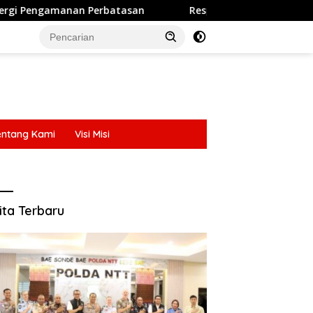
Respon Cepat Layanan Call Center 110: Polres Ende Polda 
entang Kami
Visi Misi
entang Kami
Visi Misi
ita Terbaru