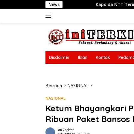
Langsung
Kapolda NTT Terima Delegasi Trilateral Meeting Polr
News
ke
konten
Disclaimer
Iklan
Kontak
Pedoma
Disclaimer
Iklan
Kontak
Pedoma
Beranda
NASIONAL
NASIONAL
Ketum Bhayangkari P
Ribuan Paket Bansos 
Ini Terkini