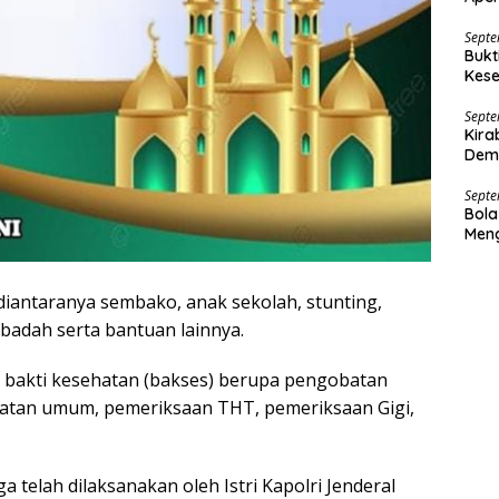
Nar
Septe
Bukt
Kese
Dana
Septe
Kira
Demo
Septe
Bola
Men
iantaranya sembako, anak sekolah, stunting,
ibadah serta bantuan lainnya.
 bakti kesehatan (bakses) berupa pengobatan
hatan umum, pemeriksaan THT, pemeriksaan Gigi,
 telah dilaksanakan oleh Istri Kapolri Jenderal