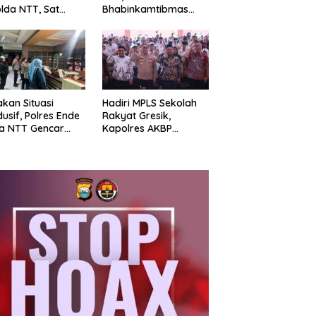
olda NTT, Sat
Bhabinkamtibmas
pta Polres Ende
Borokanda Ingatkan
r Latihan
Bahaya Cuaca
ngkatan
Ekstrem dan Jaga
ampuan
Kamtibmas
akan Situasi
Hadiri MPLS Sekolah
usif, Polres Ende
Rakyat Gresik,
a NTT Gencar
Kapolres AKBP
oli KRYD: Sisir
Ramadhan Nasution
pat Penginapan
Tegaskan Komitmen
ga Aksi Balap Liar
Polri Dukung
Pendidikan
Berkualitas