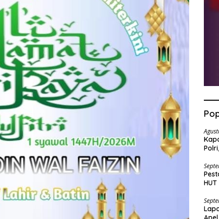
Pop
Agust
Kapo
Polr
Pen
Septe
Pest
HUT 
Bara
Septe
Lapa
Apel