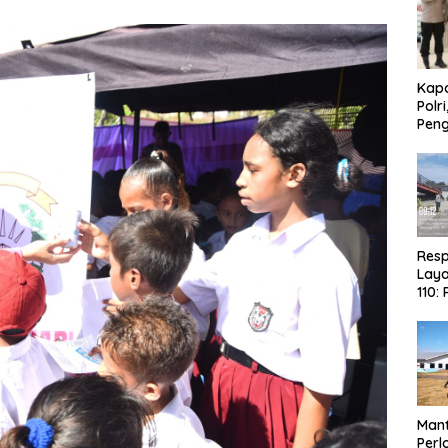
Kapo
Polr
Pen
Res
Laya
110:
NTT
Ama
Sola
Man
Per