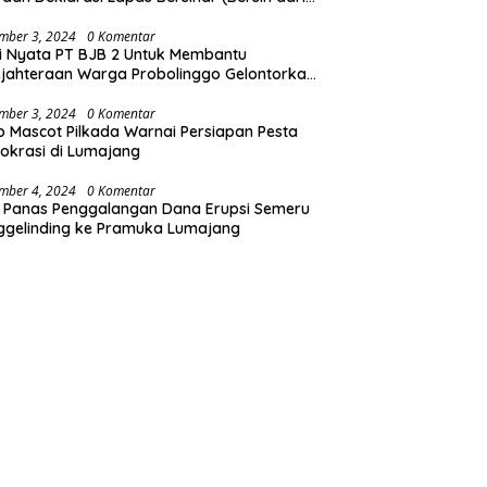
koba)
mber 3, 2024
0 Komentar
i Nyata PT BJB 2 Untuk Membantu
jahteraan Warga Probolinggo Gelontorkan
 CSR 1.25 Milyard
mber 3, 2024
0 Komentar
b Mascot Pilkada Warnai Persiapan Pesta
krasi di Lumajang
mber 4, 2024
0 Komentar
 Panas Penggalangan Dana Erupsi Semeru
ggelinding ke Pramuka Lumajang