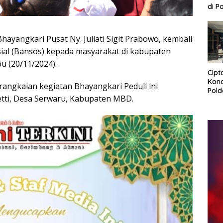
di P
Sama
Gela
Peni
yangkari Pusat Ny. Juliati Sigit Prabowo, kembali
Kem
ial (Bansos) kepada masyarakat di kabupaten
u (20/11/2024).
Cipt
Kond
rangkaian kegiatan Bhayangkari Peduli ini
Pold
etti, Desa Serwaru, Kabupaten MBD.
Patr
tem
hing