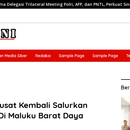
i, AFP, dan PNTL, Perkuat Sinergi Pengamanan Perbatasan
n Media Siber
Redaksi
Sample Page
Sample Page
T
n Media Siber
Redaksi
Sample Page
Sample Page
T
Ber
usat Kembali Salurkan
Di Maluku Barat Daya