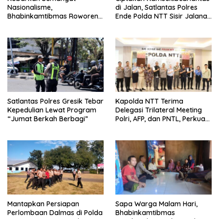
Nasionalisme,
di Jalan, Satlantas Polres
Bhabinkamtibmas Roworena
Ende Polda NTT Sisir Jalanan
Bagikan Bendera Merah
Lewat Patroli Blue Light
Putih Gratis ke Warga
Satlantas Polres Gresik Tebar
Kapolda NTT Terima
Kepedulian Lewat Program
Delegasi Trilateral Meeting
“Jumat Berkah Berbagi”
Polri, AFP, dan PNTL, Perkuat
Sinergi Pengamanan
Perbatasan
Mantapkan Persiapan
Sapa Warga Malam Hari,
Perlombaan Dalmas di Polda
Bhabinkamtibmas