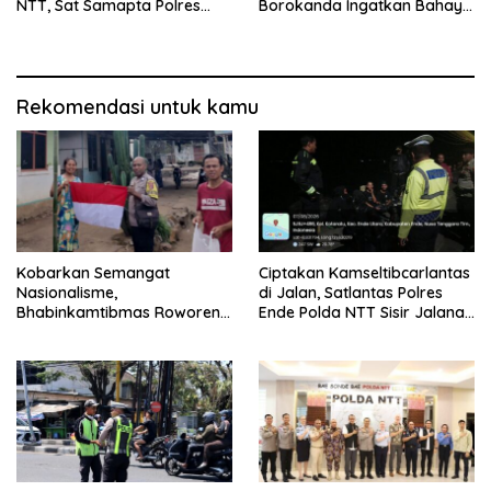
NTT, Sat Samapta Polres
Borokanda Ingatkan Bahaya
Ende Gelar Latihan
Cuaca Ekstrem dan Jaga
Peningkatan Kemampuan
Kamtibmas
Rekomendasi untuk kamu
Kobarkan Semangat
Ciptakan Kamseltibcarlantas
Nasionalisme,
di Jalan, Satlantas Polres
Bhabinkamtibmas Roworena
Ende Polda NTT Sisir Jalanan
Bagikan Bendera Merah
Lewat Patroli Blue Light
Putih Gratis ke Warga