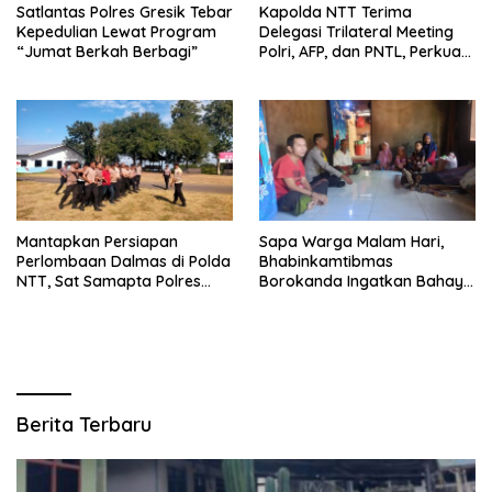
Satlantas Polres Gresik Tebar
Kapolda NTT Terima
Kepedulian Lewat Program
Delegasi Trilateral Meeting
“Jumat Berkah Berbagi”
Polri, AFP, dan PNTL, Perkuat
Sinergi Pengamanan
Perbatasan
Mantapkan Persiapan
Sapa Warga Malam Hari,
Perlombaan Dalmas di Polda
Bhabinkamtibmas
NTT, Sat Samapta Polres
Borokanda Ingatkan Bahaya
Ende Gelar Latihan
Cuaca Ekstrem dan Jaga
Peningkatan Kemampuan
Kamtibmas
Berita Terbaru