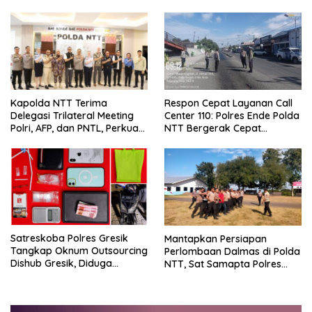
Lewat Patroli Blue Light
Respon Cepat Layanan Call
Kapolda NTT Terima
Center 110: Polres Ende Polda
Delegasi Trilateral Meeting
NTT Bergerak Cepat
Polri, AFP, dan PNTL, Perkuat
Amankan Tumpahan Solar Di
Sinergi Pengamanan
Simpang Lima
Perbatasan
Satreskoba Polres Gresik
Mantapkan Persiapan
Tangkap Oknum Outsourcing
Perlombaan Dalmas di Polda
Dishub Gresik, Diduga
NTT, Sat Samapta Polres
Edarkan Sabu Jaringan
Ende Gelar Latihan
Bangkalan
Peningkatan Kemampuan