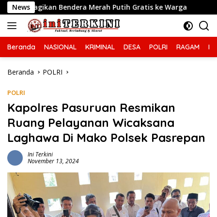
Langsung
endera Merah Putih Gratis ke Warga
News
Ciptakan Kamselt
ke
konten
Beranda
NASIONAL
KRIMINAL
DESA
POLRI
RAGAM
IN
Beranda
POLRI
POLRI
Kapolres Pasuruan Resmikan
Ruang Pelayanan Wicaksana
Laghawa Di Mako Polsek Pasrepan
Ini Terkini
November 13, 2024