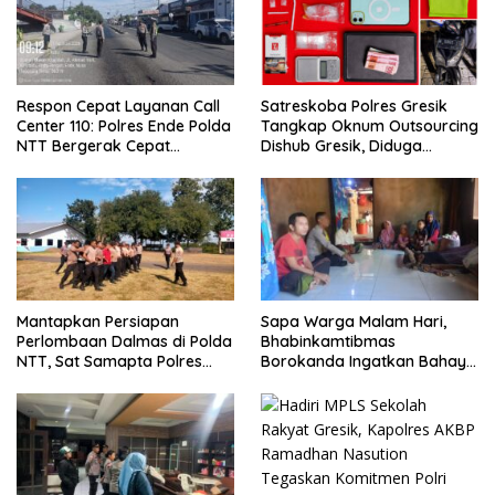
Respon Cepat Layanan Call
Satreskoba Polres Gresik
Center 110: Polres Ende Polda
Tangkap Oknum Outsourcing
NTT Bergerak Cepat
Dishub Gresik, Diduga
Amankan Tumpahan Solar Di
Edarkan Sabu Jaringan
Simpang Lima
Bangkalan
Mantapkan Persiapan
Sapa Warga Malam Hari,
Perlombaan Dalmas di Polda
Bhabinkamtibmas
NTT, Sat Samapta Polres
Borokanda Ingatkan Bahaya
Ende Gelar Latihan
Cuaca Ekstrem dan Jaga
Peningkatan Kemampuan
Kamtibmas