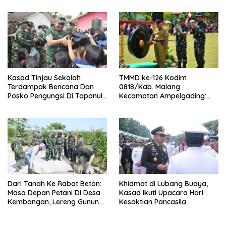
Kasad Tinjau Sekolah
TMMD ke-126 Kodim
Terdampak Bencana Dan
0818/Kab. Malang
Posko Pengungsi Di Tapanuli
Kecamatan Ampelgading:
Tengah
Pembangunan Jalan,
Perbaikan Irigasi, Dan
Pipanisasi Jadi Fokus Utama
Dari Tanah Ke Rabat Beton:
Khidmat di Lubang Buaya,
Masa Depan Petani Di Desa
Kasad Ikuti Upacara Hari
Kembangan, Lereng Gunung
Kesaktian Pancasila
Lawu