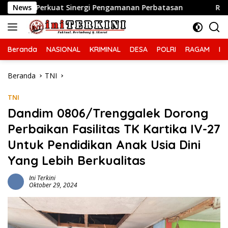
Langsung
at Sinergi Pengamanan Perbatasan
News
Respon Cepat Layana
ke
konten
Beranda
NASIONAL
KRIMINAL
DESA
POLRI
RAGAM
IN
Beranda
TNI
TNI
Dandim 0806/Trenggalek Dorong
Perbaikan Fasilitas TK Kartika IV-27
Untuk Pendidikan Anak Usia Dini
Yang Lebih Berkualitas
Ini Terkini
Oktober 29, 2024