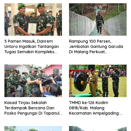
5 Pamen Masuk, Danrem
Rampung 100 Persen,
Untoro Ingatkan Tantangan
Jembatan Gantung Garuda
Tugas Semakin Kompleks
Di Malang Perkuat
Dan Dinamis
Konektivitas Antar Desa
Kasad Tinjau Sekolah
TMMD ke-126 Kodim
Terdampak Bencana Dan
0818/Kab. Malang
Posko Pengungsi Di Tapanuli
Kecamatan Ampelgading:
Tengah
Pembangunan Jalan,
Perbaikan Irigasi, Dan
Pipanisasi Jadi Fokus Utama