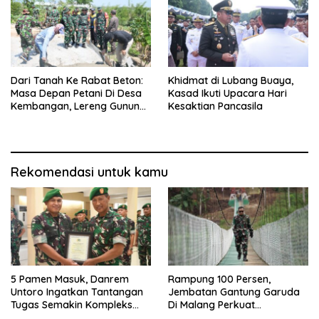
Dari Tanah Ke Rabat Beton:
Khidmat di Lubang Buaya,
Masa Depan Petani Di Desa
Kasad Ikuti Upacara Hari
Kembangan, Lereng Gunung
Kesaktian Pancasila
Lawu
Rekomendasi untuk kamu
5 Pamen Masuk, Danrem
Rampung 100 Persen,
Untoro Ingatkan Tantangan
Jembatan Gantung Garuda
Tugas Semakin Kompleks
Di Malang Perkuat
Dan Dinamis
Konektivitas Antar Desa