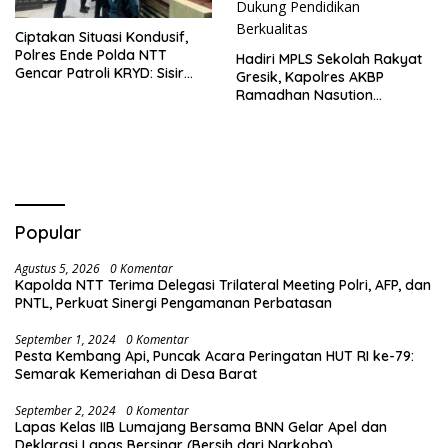
Ciptakan Situasi Kondusif,
Polres Ende Polda NTT
Hadiri MPLS Sekolah Rakyat
Gencar Patroli KRYD: Sisir
Gresik, Kapolres AKBP
tempat Penginapan hingga
Ramadhan Nasution
Aksi Balap Liar
Tegaskan Komitmen Polri
Dukung Pendidikan
Berkualitas
Popular
Agustus 5, 2026
0 Komentar
Kapolda NTT Terima Delegasi Trilateral Meeting Polri, AFP, dan
PNTL, Perkuat Sinergi Pengamanan Perbatasan
September 1, 2024
0 Komentar
Pesta Kembang Api, Puncak Acara Peringatan HUT RI ke-79:
Semarak Kemeriahan di Desa Barat
September 2, 2024
0 Komentar
Lapas Kelas IIB Lumajang Bersama BNN Gelar Apel dan
Deklarasi Lapas Bersinar (Bersih dari Narkoba)