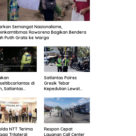
rkan Semangat Nasionalisme,
binkamtibmas Roworena Bagikan Bendera
h Putih Gratis ke Warga
akan
Satlantas Polres
eltibcarlantas di
Gresik Tebar
n, Satlantas
Kepedulian Lewat
es Ende Polda
Program “Jumat
Sisir Jalanan
Berkah Berbagi”
t Patroli Blue
t
olda NTT Terima
Respon Cepat
gasi Trilateral
Layanan Call Center