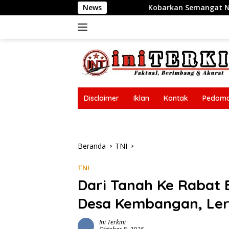
Langsung
Kobarkan Semangat Nasionalisme, Bhabinkamtibmas 
News
ke
konten
Disclaimer
Iklan
Kontak
Pedoma
Disclaimer
Iklan
Kontak
Pedoma
Beranda
TNI
TNI
Dari Tanah Ke Rabat 
Desa Kembangan, Le
Ini Terkini