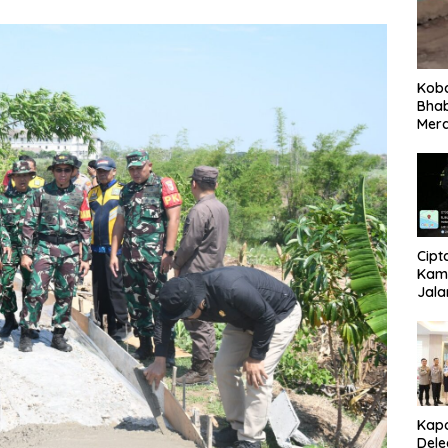
Koba
Bha
Mera
Cipt
Kams
Jala
Polr
NTT 
Lewa
Ligh
Kap
Dele