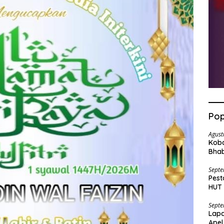
Pop
Agust
Koba
Bha
Mera
Septe
Pest
HUT 
Bara
Septe
Lapa
Apel