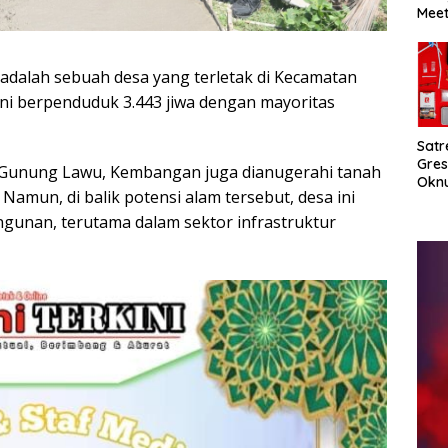
Meet
PNTL
Pen
Per
dalah sebuah desa yang terletak di Kecamatan
i berpenduduk 3.443 jiwa dengan mayoritas
Satr
Gres
ng Gunung Lawu, Kembangan juga dianugerahi tanah
Okn
Namun, di balik potensi alam tersebut, desa ini
Dish
Eda
unan, terutama dalam sektor infrastruktur
Jari