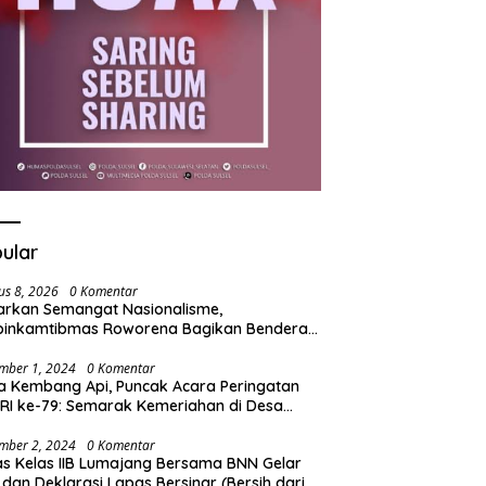
ular
us 8, 2026
0 Komentar
rkan Semangat Nasionalisme,
binkamtibmas Roworena Bagikan Bendera
h Putih Gratis ke Warga
mber 1, 2024
0 Komentar
a Kembang Api, Puncak Acara Peringatan
RI ke-79: Semarak Kemeriahan di Desa
t
mber 2, 2024
0 Komentar
s Kelas IIB Lumajang Bersama BNN Gelar
 dan Deklarasi Lapas Bersinar (Bersih dari