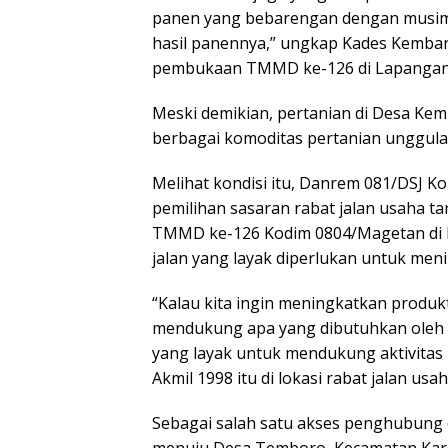
panen yang bebarengan dengan musim
hasil panennya,” ungkap Kades Kemban
pembukaan TMMD ke-126 di Lapangan 
Meski demikian, pertanian di Desa Ke
berbagai komoditas pertanian unggulan,
Melihat kondisi itu, Danrem 081/DSJ K
pemilihan sasaran rabat jalan usaha t
TMMD ke-126 Kodim 0804/Magetan di D
jalan yang layak diperlukan untuk meni
“Kalau kita ingin meningkatkan produk
mendukung apa yang dibutuhkan oleh p
yang layak untuk mendukung aktivitas 
Akmil 1998 itu di lokasi rabat jalan usah
Sebagai salah satu akses penghubun
menuju Desa Temboro, Kecamatan Karas