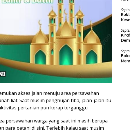
Nar
Septe
Bukt
Kese
Dana
Septe
Kira
Demo
Septe
Bola
Men
nemukan akses jalan menuju area persawahan
ah liat. Saat musim penghujan tiba, jalan-jalan itu
a aktivitas pertanian pun kerap terganggu.
rea persawahan warga yang saat ini masih berupa
an para petani di sini. Terlebih kalau saat musim