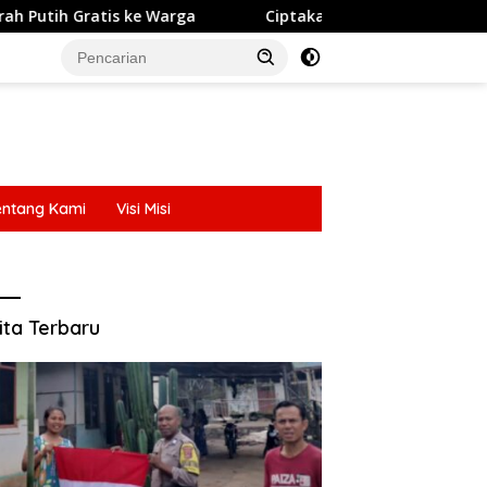
Ciptakan Kamseltibcarlantas di Jalan, Satlantas Polres Ende
entang Kami
Visi Misi
entang Kami
Visi Misi
ita Terbaru