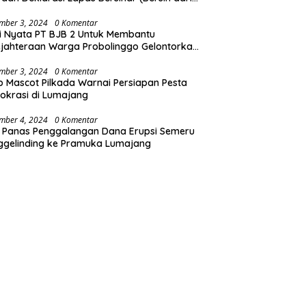
koba)
mber 3, 2024
0 Komentar
i Nyata PT BJB 2 Untuk Membantu
jahteraan Warga Probolinggo Gelontorkan
 CSR 1.25 Milyard
mber 3, 2024
0 Komentar
b Mascot Pilkada Warnai Persiapan Pesta
krasi di Lumajang
mber 4, 2024
0 Komentar
 Panas Penggalangan Dana Erupsi Semeru
ggelinding ke Pramuka Lumajang