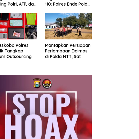
ing Polri, AFP, dan
110: Polres Ende Polda
, Perkuat Sinergi
NTT Bergerak Cepat
gamanan
Amankan Tumpahan
batasan
Solar Di Simpang Lima
eskoba Polres
Mantapkan Persiapan
ik Tangkap
Perlombaan Dalmas
um Outsourcing
di Polda NTT, Sat
ub Gresik, Diduga
Samapta Polres Ende
rkan Sabu
Gelar Latihan
ngan Bangkalan
Peningkatan
Kemampuan