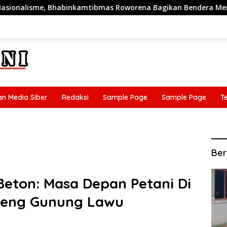
Roworena Bagikan Bendera Merah Putih Gratis ke Warga
n Media Siber
Redaksi
Sample Page
Sample Page
T
n Media Siber
Redaksi
Sample Page
Sample Page
T
Ber
Beton: Masa Depan Petani Di
reng Gunung Lawu