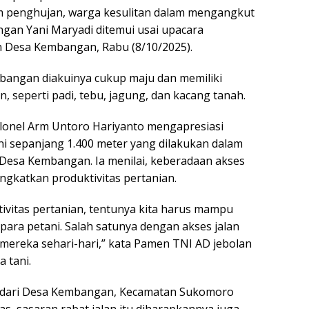
 penghujan, warga kesulitan dalam mengangkut
gan Yani Maryadi ditemui usai upacara
Desa Kembangan, Rabu (8/10/2025).
mbangan diakuinya cukup maju dan memiliki
 seperti padi, tebu, jagung, dan kacang tanah.
olonel Arm Untoro Hariyanto mengapresiasi
ani sepanjang 1.400 meter yang dilakukan dalam
esa Kembangan. Ia menilai, keberadaan akses
ngkatkan produktivitas pertanian.
tivitas pertanian, tentunya kita harus mampu
ara petani. Salah satunya dengan akses jalan
mereka sehari-hari,” kata Pamen TNI AD jebolan
a tani.
g dari Desa Kembangan, Kecamatan Sukomoro
, sasaran rabat jalan itu diharapkannya juga