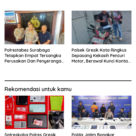
Dua Kurir Dibekuk dengan
Truk Kehilangan Aki
Barang Bukti 38 Gram
Polrestabes Surabaya
Polsek Gresik Kota Ringkus
Tetapkan Empat Tersangka
Sepasang Kekasih Pencuri
Perusakan Dan Penyerangan
Motor, Berawal Kunci Kontak
Petugas Demo Di Grahadi
Masih Menempel
Rekomendasi untuk kamu
Satreskoba Polres Gresik
Polda Jatim Bongkar