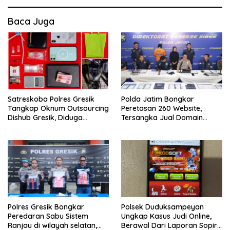
Baca Juga
Satreskoba Polres Gresik
Polda Jatim Bongkar
Tangkap Oknum Outsourcing
Peretasan 260 Website,
Dishub Gresik, Diduga
Tersangka Jual Domain
Edarkan Sabu Jaringan
Untuk Promosi Judi Online
Bangkalan
Polres Gresik Bongkar
Polsek Duduksampeyan
Peredaran Sabu Sistem
Ungkap Kasus Judi Online,
Ranjau di wilayah selatan,
Berawal Dari Laporan Sopir