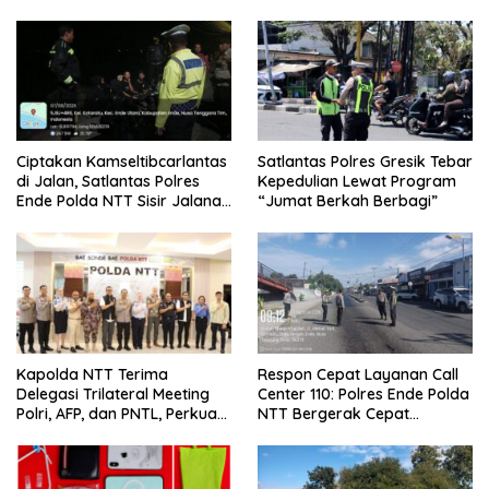
Ciptakan Kamseltibcarlantas
Satlantas Polres Gresik Tebar
di Jalan, Satlantas Polres
Kepedulian Lewat Program
Ende Polda NTT Sisir Jalanan
“Jumat Berkah Berbagi”
Lewat Patroli Blue Light
Kapolda NTT Terima
Respon Cepat Layanan Call
Delegasi Trilateral Meeting
Center 110: Polres Ende Polda
Polri, AFP, dan PNTL, Perkuat
NTT Bergerak Cepat
Sinergi Pengamanan
Amankan Tumpahan Solar Di
Perbatasan
Simpang Lima