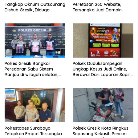
Tangkap Oknum Outsourcing
Peretasan 260 Website,
Dishub Gresik, Diduga
Tersangka Jual Domain
Edarkan Sabu Jaringan
Untuk Promosi Judi Online
Bangkalan
Polres Gresik Bongkar
Polsek Duduksampeyan
Peredaran Sabu Sistem
Ungkap Kasus Judi Online,
Ranjau di wilayah selatan,
Berawal Dari Laporan Sopir
Dua Kurir Dibekuk dengan
Truk Kehilangan Aki
Barang Bukti 38 Gram
Polrestabes Surabaya
Polsek Gresik Kota Ringkus
Tetapkan Empat Tersangka
Sepasang Kekasih Pencuri