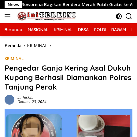
Langsung
 Bagikan Bendera Merah Putih Gratis ke Warga
News
Cipta
ke
konten
Beranda
NASIONAL
KRIMINAL
DESA
POLRI
RAGAM
IN
Beranda
KRIMINAL
KRIMINAL
Pengedar Ganja Kering Asal Dukuh
Kupang Berhasil Diamankan Polres
Tanjung Perak
Ini Terkini
Oktober 23, 2024