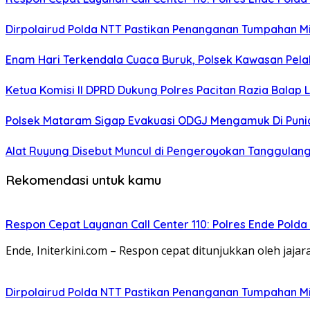
Dirpolairud Polda NTT Pastikan Penanganan Tumpahan Miny
Enam Hari Terkendala Cuaca Buruk, Polsek Kawasan Pel
Ketua Komisi II DPRD Dukung Polres Pacitan Razia Balap
Polsek Mataram Sigap Evakuasi ODGJ Mengamuk Di Punia,
Alat Ruyung Disebut Muncul di Pengeroyokan Tanggulangi
Rekomendasi untuk kamu
Respon Cepat Layanan Call Center 110: Polres Ende Pol
Ende, Initerkini.com – Respon cepat ditunjukkan oleh jaj
Dirpolairud Polda NTT Pastikan Penanganan Tumpahan Miny