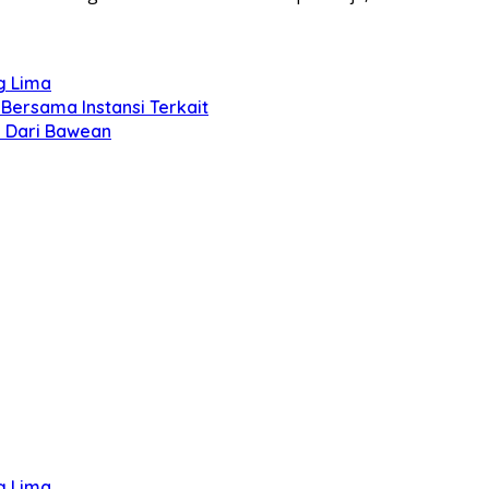
g Lima
Bersama Instansi Terkait
F Dari Bawean
g Lima