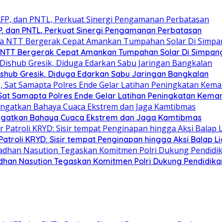
FP, dan PNTL, Perkuat Sinergi Pengamanan Perbatasan
da NTT Bergerak Cepat Amankan Tumpahan Solar Di Simpan
shub Gresik, Diduga Edarkan Sabu Jaringan Bangkalan
Sat Samapta Polres Ende Gelar Latihan Peningkatan Kem
ngatkan Bahaya Cuaca Ekstrem dan Jaga Kamtibmas
Patroli KRYD: Sisir tempat Penginapan hingga Aksi Balap Li
dhan Nasution Tegaskan Komitmen Polri Dukung Pendidikan