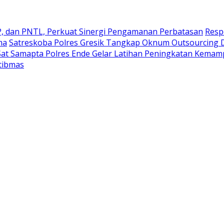
FP, dan PNTL, Perkuat Sinergi Pengamanan Perbatasan
Resp
ma
Satreskoba Polres Gresik Tangkap Oknum Outsourcing D
Sat Samapta Polres Ende Gelar Latihan Peningkatan Kema
tibmas