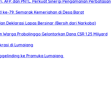
ri, AFP, dan PNTL, Perkuat Sinergi Pengamanan Perbatasan
I ke-79: Semarak Kemeriahan di Desa Barat
an Deklarasi Lapas Bersinar (Bersih dari Narkoba)
n Warga Probolinggo Gelontorkan Dana CSR 1.25 Milyard
krasi di Lumajang
ggelinding ke Pramuka Lumajang