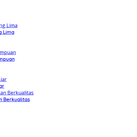
g Lima
ampuan
ar
 Berkualitas