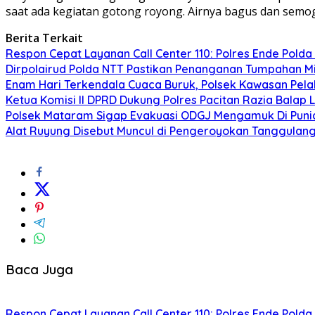
saat ada kegiatan gotong royong. Airnya bagus dan semog
Berita Terkait
Respon Cepat Layanan Call Center 110: Polres Ende Pol
Dirpolairud Polda NTT Pastikan Penanganan Tumpahan Miny
Enam Hari Terkendala Cuaca Buruk, Polsek Kawasan Pel
Ketua Komisi II DPRD Dukung Polres Pacitan Razia Balap
Polsek Mataram Sigap Evakuasi ODGJ Mengamuk Di Punia,
Alat Ruyung Disebut Muncul di Pengeroyokan Tanggulangi
Baca Juga
Respon Cepat Layanan Call Center 110: Polres Ende Pol