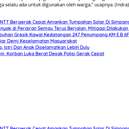
a selalu ada untuk digunakan oleh warga,” ucapnya. (Indra)
da NTT Bergerak Cepat Amankan Tumpahan Solar Di Simpan
ak di Perairan Semau Terus Berjalan, Mitigasi Dilakukan 
abuhan Gresik Kawal Kedatangan 247 Penumpang KM E.B 6
 Liar Demi Keselamatan Masyarakat
 Istri Dan Anak Diselamatkan Lebih Dulu
n, Korban Luka Berat Desak Polisi Gerak Cepat
da NTT Bergerak Cepat Amankan Tumpahan Solar Di Simpan