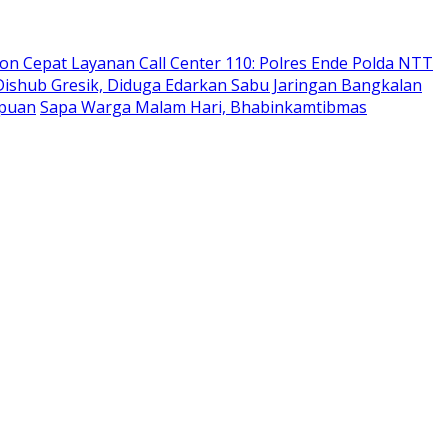
on Cepat Layanan Call Center 110: Polres Ende Polda NTT
ishub Gresik, Diduga Edarkan Sabu Jaringan Bangkalan
mpuan
Sapa Warga Malam Hari, Bhabinkamtibmas