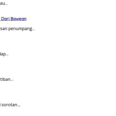
tau…
F Dari Bawean
atusan penumpang…
adap…
rtiban…
i sorotan….