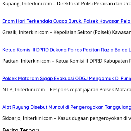
Kupang, Initerkini.com – Direktorat Polisi Perairan dan 
Enam Hari Terkendala Cuaca Buruk, Polsek Kawasan Pel
Gresik, Initerkini.com – Kepolisian Sektor (Polsek) Kaw
Ketua Komisi II DPRD Dukung Polres Pacitan Razia Balap
Pacitan, Initerkini.com – Ketua Komisi II DPRD Kabupat
Polsek Mataram Sigap Evakuasi ODGJ Mengamuk Di Punia,
NTB, Initerkini.com – Respons cepat jajaran Polsek Mat
Alat Ruyung Disebut Muncul di Pengeroyokan Tanggulangi
Sidoarjo, Initerkini.com – Kasus dugaan pengeroyokan di 
Berita Terbaru