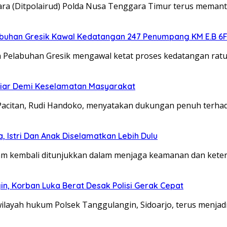
Udara (Ditpolairud) Polda Nusa Tenggara Timur terus meman
abuhan Gresik Kawal Kedatangan 247 Penumpang KM E.B 6
asan Pelabuhan Gresik mengawal ketat proses kedatangan r
 Liar Demi Keselamatan Masyarakat
en Pacitan, Rudi Handoko, menyatakan dukungan penuh terh
 Istri Dan Anak Diselamatkan Lebih Dulu
aram kembali ditunjukkan dalam menjaga keamanan dan kete
n, Korban Luka Berat Desak Polisi Gerak Cepat
wilayah hukum Polsek Tanggulangin, Sidoarjo, terus menjad