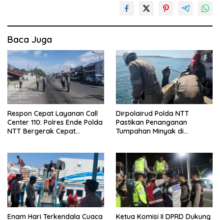
Baca Juga
Respon Cepat Layanan Call
Dirpolairud Polda NTT
Center 110: Polres Ende Polda
Pastikan Penanganan
NTT Bergerak Cepat
Tumpahan Minyak di
Amankan Tumpahan Solar Di
Perairan Semau Terus
Simpang Lima
Berjalan, Mitigasi Dilakukan
Bersama Instansi Terkait
Enam Hari Terkendala Cuaca
Ketua Komisi II DPRD Dukung