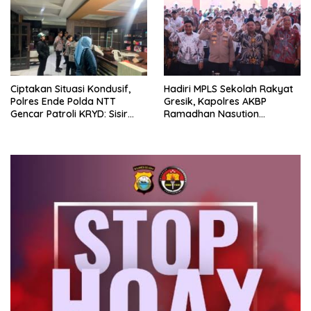
Peningkatan Kemampuan
Kamtibmas
Ciptakan Situasi Kondusif,
Hadiri MPLS Sekolah Rakyat
Polres Ende Polda NTT
Gresik, Kapolres AKBP
Gencar Patroli KRYD: Sisir
Ramadhan Nasution
tempat Penginapan hingga
Tegaskan Komitmen Polri
Aksi Balap Liar
Dukung Pendidikan
Berkualitas