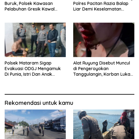
Buruk, Polsek Kawasan
Polres Pacitan Razia Balap
Pelabuhan Gresik Kawal
Liar Demi Keselamatan
Kedatangan 247 Penumpang
Masyarakat
KM E.B 6F Dari Bawean
Polsek Mataram Sigap
Alat Ruyung Disebut Muncul
Evakuasi ODGJ Mengamuk
di Pengeroyokan
Di Punia, Istri Dan Anak
Tanggulangin, Korban Luka
Diselamatkan Lebih Dulu
Berat Desak Polisi Gerak
Cepat
Rekomendasi untuk kamu