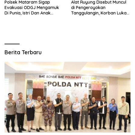
Polsek Mataram Sigap
Alat Ruyung Disebut Muncul
Evakuasi ODGJ Mengamuk
di Pengeroyokan
Di Punia, Istri Dan Anak
Tanggulangin, Korban Luka
Diselamatkan Lebih Dulu
Berat Desak Polisi Gerak
Cepat
Berita Terbaru