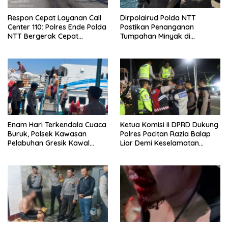
Respon Cepat Layanan Call
Dirpolairud Polda NTT
Center 110: Polres Ende Polda
Pastikan Penanganan
NTT Bergerak Cepat
Tumpahan Minyak di
Amankan Tumpahan Solar Di
Perairan Semau Terus
Simpang Lima
Berjalan, Mitigasi Dilakukan
Bersama Instansi Terkait
Enam Hari Terkendala Cuaca
Ketua Komisi II DPRD Dukung
Buruk, Polsek Kawasan
Polres Pacitan Razia Balap
Pelabuhan Gresik Kawal
Liar Demi Keselamatan
Kedatangan 247 Penumpang
Masyarakat
KM E.B 6F Dari Bawean