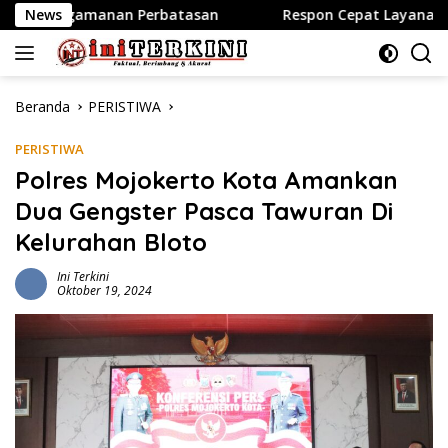
Langsung
erbatasan
News
Respon Cepat Layanan Call Center 110: Polr
ke
konten
Beranda
PERISTIWA
PERISTIWA
Polres Mojokerto Kota Amankan
Dua Gengster Pasca Tawuran Di
Kelurahan Bloto
Ini Terkini
Oktober 19, 2024