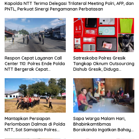
Kapolda NTT Terima Delegasi Trilateral Meeting Polri, AFP, dan
PNTL, Perkuat Sinergi Pengamanan Perbatasan
Satreskoba Polres Gresik
Respon Cepat Layanan Call
Tangkap Oknum Outsourcing
Center 110: Polres Ende Polda
Dishub Gresik, Diduga
NTT Bergerak Cepat
Edarkan Sabu Jaringan
Amankan Tumpahan Solar Di
Bangkalan
Simpang Lima
Mantapkan Persiapan
Sapa Warga Malam Hari,
Perlombaan Dalmas di Polda
Bhabinkamtibmas
NTT, Sat Samapta Polres
Borokanda Ingatkan Bahaya
Ende Gelar Latihan
Cuaca Ekstrem dan Jaga