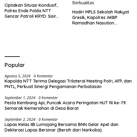
Ciptakan Situasi Kondusif,
Polres Ende Polda NTT
Hadiri MPLS Sekolah Rakyat
Gencar Patroli KRYD: Sisir
Gresik, Kapolres AKBP
tempat Penginapan hingga
Ramadhan Nasution
Aksi Balap Liar
Tegaskan Komitmen Polri
Dukung Pendidikan
Berkualitas
Popular
Agustus 5, 2026
0 Komentar
Kapolda NTT Terima Delegasi Trilateral Meeting Polri, AFP, dan
PNTL, Perkuat Sinergi Pengamanan Perbatasan
September 1, 2024
0 Komentar
Pesta Kembang Api, Puncak Acara Peringatan HUT RI ke-79:
Semarak Kemeriahan di Desa Barat
September 2, 2024
0 Komentar
Lapas Kelas IIB Lumajang Bersama BNN Gelar Apel dan
Deklarasi Lapas Bersinar (Bersih dari Narkoba)