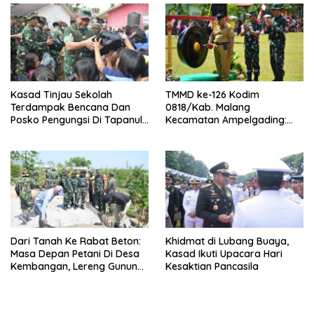
Kasad Tinjau Sekolah
TMMD ke-126 Kodim
Terdampak Bencana Dan
0818/Kab. Malang
Posko Pengungsi Di Tapanuli
Kecamatan Ampelgading:
Tengah
Pembangunan Jalan,
Perbaikan Irigasi, Dan
Pipanisasi Jadi Fokus Utama
Dari Tanah Ke Rabat Beton:
Khidmat di Lubang Buaya,
Masa Depan Petani Di Desa
Kasad Ikuti Upacara Hari
Kembangan, Lereng Gunung
Kesaktian Pancasila
Lawu