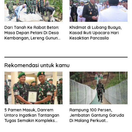
Dari Tanah Ke Rabat Beton:
Khidmat di Lubang Buaya,
Masa Depan Petani Di Desa
Kasad Ikuti Upacara Hari
Kembangan, Lereng Gunung
Kesaktian Pancasila
Lawu
Rekomendasi untuk kamu
5 Pamen Masuk, Danrem
Rampung 100 Persen,
Untoro Ingatkan Tantangan
Jembatan Gantung Garuda
Tugas Semakin Kompleks
Di Malang Perkuat
Dan Dinamis
Konektivitas Antar Desa