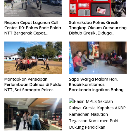
Respon Cepat Layanan Call
Satreskoba Polres Gresik
Center 110: Polres Ende Polda
Tangkap Oknum Outsourcing
NTT Bergerak Cepat
Dishub Gresik, Diduga
Amankan Tumpahan Solar Di
Edarkan Sabu Jaringan
Simpang Lima
Bangkalan
Mantapkan Persiapan
Sapa Warga Malam Hari,
Perlombaan Dalmas di Polda
Bhabinkamtibmas
NTT, Sat Samapta Polres
Borokanda Ingatkan Bahaya
Ende Gelar Latihan
Cuaca Ekstrem dan Jaga
Peningkatan Kemampuan
Kamtibmas