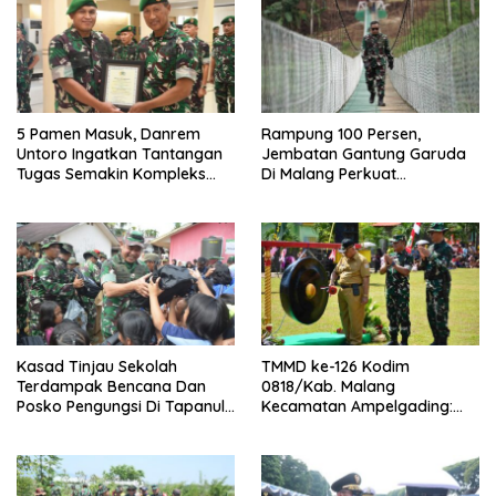
5 Pamen Masuk, Danrem
Rampung 100 Persen,
Untoro Ingatkan Tantangan
Jembatan Gantung Garuda
Tugas Semakin Kompleks
Di Malang Perkuat
Dan Dinamis
Konektivitas Antar Desa
Kasad Tinjau Sekolah
TMMD ke-126 Kodim
Terdampak Bencana Dan
0818/Kab. Malang
Posko Pengungsi Di Tapanuli
Kecamatan Ampelgading:
Tengah
Pembangunan Jalan,
Perbaikan Irigasi, Dan
Pipanisasi Jadi Fokus Utama