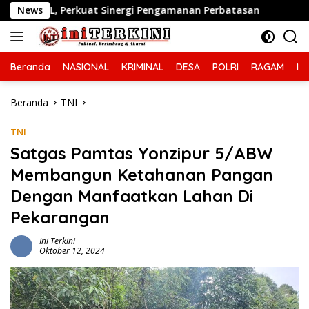
Langsung
Perkuat Sinergi Pengamanan Perbatasan
News
Respon Cepat L
ke
konten
Beranda
NASIONAL
KRIMINAL
DESA
POLRI
RAGAM
IN
Beranda
TNI
TNI
Satgas Pamtas Yonzipur 5/ABW
Membangun Ketahanan Pangan
Dengan Manfaatkan Lahan Di
Pekarangan
Ini Terkini
Oktober 12, 2024