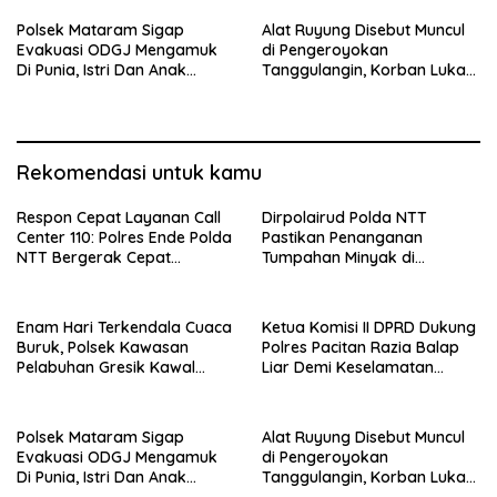
Polsek Mataram Sigap
Alat Ruyung Disebut Muncul
Evakuasi ODGJ Mengamuk
di Pengeroyokan
Di Punia, Istri Dan Anak
Tanggulangin, Korban Luka
Diselamatkan Lebih Dulu
Berat Desak Polisi Gerak
Cepat
Rekomendasi untuk kamu
Respon Cepat Layanan Call
Dirpolairud Polda NTT
Center 110: Polres Ende Polda
Pastikan Penanganan
NTT Bergerak Cepat
Tumpahan Minyak di
Amankan Tumpahan Solar Di
Perairan Semau Terus
Simpang Lima
Berjalan, Mitigasi Dilakukan
Bersama Instansi Terkait
Enam Hari Terkendala Cuaca
Ketua Komisi II DPRD Dukung
Buruk, Polsek Kawasan
Polres Pacitan Razia Balap
Pelabuhan Gresik Kawal
Liar Demi Keselamatan
Kedatangan 247 Penumpang
Masyarakat
KM E.B 6F Dari Bawean
Polsek Mataram Sigap
Alat Ruyung Disebut Muncul
Evakuasi ODGJ Mengamuk
di Pengeroyokan
Di Punia, Istri Dan Anak
Tanggulangin, Korban Luka
Diselamatkan Lebih Dulu
Berat Desak Polisi Gerak