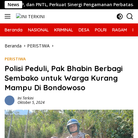
Langsung
AFP, dan PNTL, Perkuat Sinergi Pengamanan Perbatasan
News
ke
konten
Beranda
NASIONAL
KRIMINAL
DESA
POLRI
RAGAM
IN
Beranda
PERISTIWA
PERISTIWA
Polisi Peduli, Pak Bhabin Berbagi
Sembako untuk Warga Kurang
Mampu Di Bondowoso
Ini Terkini
Oktober 5, 2024