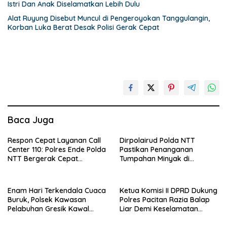
Istri Dan Anak Diselamatkan Lebih Dulu
Alat Ruyung Disebut Muncul di Pengeroyokan Tanggulangin,
Korban Luka Berat Desak Polisi Gerak Cepat
Baca Juga
Respon Cepat Layanan Call
Dirpolairud Polda NTT
Center 110: Polres Ende Polda
Pastikan Penanganan
NTT Bergerak Cepat
Tumpahan Minyak di
Amankan Tumpahan Solar Di
Perairan Semau Terus
Simpang Lima
Berjalan, Mitigasi Dilakukan
Bersama Instansi Terkait
Enam Hari Terkendala Cuaca
Ketua Komisi II DPRD Dukung
Buruk, Polsek Kawasan
Polres Pacitan Razia Balap
Pelabuhan Gresik Kawal
Liar Demi Keselamatan
Kedatangan 247 Penumpang
Masyarakat
KM E.B 6F Dari Bawean