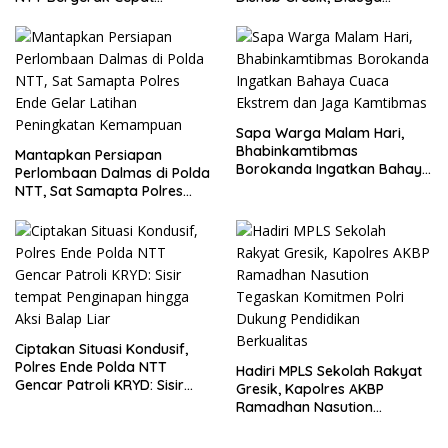
Amankan Tumpahan Solar Di
Edarkan Sabu Jaringan
Simpang Lima
Bangkalan
Sapa Warga Malam Hari,
Bhabinkamtibmas
Mantapkan Persiapan
Borokanda Ingatkan Bahaya
Perlombaan Dalmas di Polda
Cuaca Ekstrem dan Jaga
NTT, Sat Samapta Polres
Kamtibmas
Ende Gelar Latihan
Peningkatan Kemampuan
Ciptakan Situasi Kondusif,
Polres Ende Polda NTT
Hadiri MPLS Sekolah Rakyat
Gencar Patroli KRYD: Sisir
Gresik, Kapolres AKBP
tempat Penginapan hingga
Ramadhan Nasution
Aksi Balap Liar
Tegaskan Komitmen Polri
Dukung Pendidikan