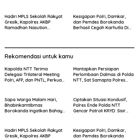
Cuaca Ekstrem dan Jaga
tempat Penginapan hingga
Kamtibmas
Aksi Balap Liar
Hadiri MPLS Sekolah Rakyat
Kesigapan Polri, Damkar,
Gresik, Kapolres AKBP
dan Pemdes Borokanda
Ramadhan Nasution
Berhasil Cegah Karhutla Di
Tegaskan Komitmen Polri
Lahan Warga
Dukung Pendidikan
Berkualitas
Rekomendasi untuk kamu
Kapolda NTT Terima
Mantapkan Persiapan
Delegasi Trilateral Meeting
Perlombaan Dalmas di Polda
Polri, AFP, dan PNTL, Perkuat
NTT, Sat Samapta Polres
Sinergi Pengamanan
Ende Gelar Latihan
Perbatasan
Peningkatan Kemampuan
Sapa Warga Malam Hari,
Ciptakan Situasi Kondusif,
Bhabinkamtibmas
Polres Ende Polda NTT
Borokanda Ingatkan Bahaya
Gencar Patroli KRYD: Sisir
Cuaca Ekstrem dan Jaga
tempat Penginapan hingga
Kamtibmas
Aksi Balap Liar
Hadiri MPLS Sekolah Rakyat
Kesigapan Polri, Damkar,
Gresik, Kapolres AKBP
dan Pemdes Borokanda