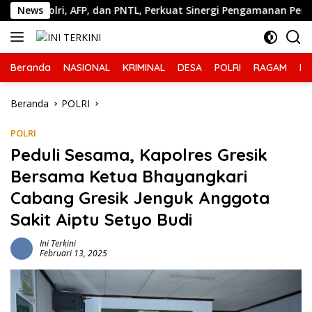
Langsung
g Polri, AFP, dan PNTL, Perkuat Sinergi Pengamanan Perbatasan
News
ke
konten
Beranda
NASIONAL
KRIMINAL
DESA
POLRI
RAGAM
IN
Beranda
POLRI
POLRI
Peduli Sesama, Kapolres Gresik
Bersama Ketua Bhayangkari
Cabang Gresik Jenguk Anggota
Sakit Aiptu Setyo Budi
Ini Terkini
Februari 13, 2025