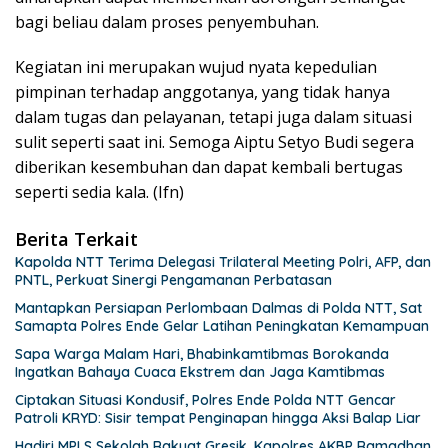
bagi beliau dalam proses penyembuhan.
Kegiatan ini merupakan wujud nyata kepedulian
pimpinan terhadap anggotanya, yang tidak hanya
dalam tugas dan pelayanan, tetapi juga dalam situasi
sulit seperti saat ini. Semoga Aiptu Setyo Budi segera
diberikan kesembuhan dan dapat kembali bertugas
seperti sedia kala. (Ifn)
Berita Terkait
Kapolda NTT Terima Delegasi Trilateral Meeting Polri, AFP, dan
PNTL, Perkuat Sinergi Pengamanan Perbatasan
Mantapkan Persiapan Perlombaan Dalmas di Polda NTT, Sat
Samapta Polres Ende Gelar Latihan Peningkatan Kemampuan
Sapa Warga Malam Hari, Bhabinkamtibmas Borokanda
Ingatkan Bahaya Cuaca Ekstrem dan Jaga Kamtibmas
Ciptakan Situasi Kondusif, Polres Ende Polda NTT Gencar
Patroli KRYD: Sisir tempat Penginapan hingga Aksi Balap Liar
Hadiri MPLS Sekolah Rakyat Gresik, Kapolres AKBP Ramadhan