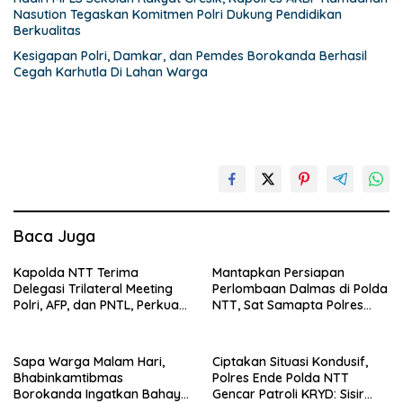
Nasution Tegaskan Komitmen Polri Dukung Pendidikan
Berkualitas
Kesigapan Polri, Damkar, dan Pemdes Borokanda Berhasil
Cegah Karhutla Di Lahan Warga
Baca Juga
Kapolda NTT Terima
Mantapkan Persiapan
Delegasi Trilateral Meeting
Perlombaan Dalmas di Polda
Polri, AFP, dan PNTL, Perkuat
NTT, Sat Samapta Polres
Sinergi Pengamanan
Ende Gelar Latihan
Perbatasan
Peningkatan Kemampuan
Sapa Warga Malam Hari,
Ciptakan Situasi Kondusif,
Bhabinkamtibmas
Polres Ende Polda NTT
Borokanda Ingatkan Bahaya
Gencar Patroli KRYD: Sisir