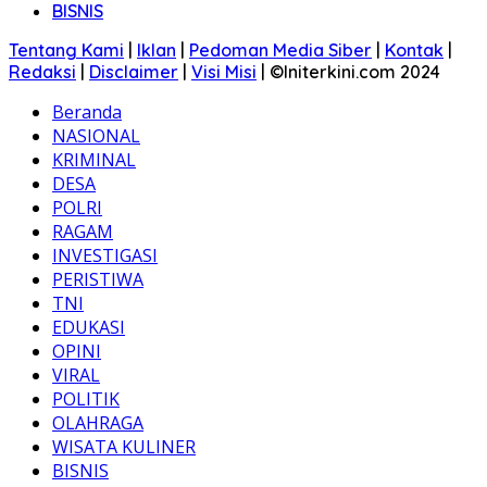
BISNIS
Tentang Kami
|
Iklan
|
Pedoman Media Siber
|
Kontak
|
Redaksi
|
Disclaimer
|
Visi Misi
|
©Initerkini.com 2024
Beranda
NASIONAL
KRIMINAL
DESA
POLRI
RAGAM
INVESTIGASI
PERISTIWA
TNI
EDUKASI
OPINI
VIRAL
POLITIK
OLAHRAGA
WISATA KULINER
BISNIS