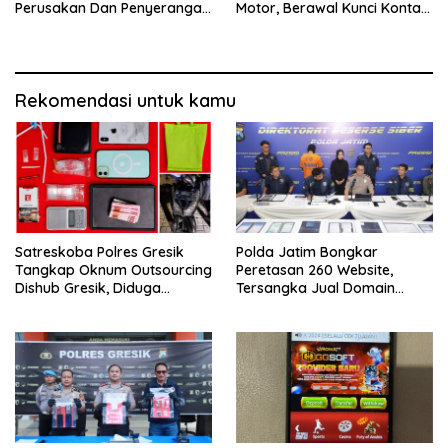
Perusakan Dan Penyerangan
Motor, Berawal Kunci Kontak
Petugas Demo Di Grahadi
Masih Menempel
Rekomendasi untuk kamu
Satreskoba Polres Gresik
Polda Jatim Bongkar
Tangkap Oknum Outsourcing
Peretasan 260 Website,
Dishub Gresik, Diduga
Tersangka Jual Domain
Edarkan Sabu Jaringan
Untuk Promosi Judi Online
Bangkalan