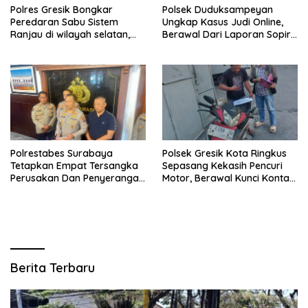
Polres Gresik Bongkar
Polsek Duduksampeyan
Peredaran Sabu Sistem
Ungkap Kasus Judi Online,
Ranjau di wilayah selatan,
Berawal Dari Laporan Sopir
Dua Kurir Dibekuk dengan
Truk Kehilangan Aki
Barang Bukti 38 Gram
Polrestabes Surabaya
Polsek Gresik Kota Ringkus
Tetapkan Empat Tersangka
Sepasang Kekasih Pencuri
Perusakan Dan Penyerangan
Motor, Berawal Kunci Kontak
Petugas Demo Di Grahadi
Masih Menempel
Berita Terbaru