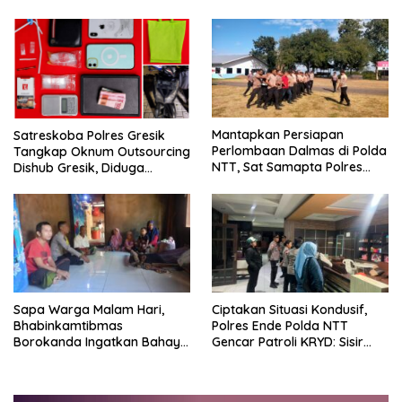
Sinergi Pengamanan
Amankan Tumpahan Solar Di
Perbatasan
Simpang Lima
Mantapkan Persiapan
Satreskoba Polres Gresik
Perlombaan Dalmas di Polda
Tangkap Oknum Outsourcing
NTT, Sat Samapta Polres
Dishub Gresik, Diduga
Ende Gelar Latihan
Edarkan Sabu Jaringan
Peningkatan Kemampuan
Bangkalan
Sapa Warga Malam Hari,
Ciptakan Situasi Kondusif,
Bhabinkamtibmas
Polres Ende Polda NTT
Borokanda Ingatkan Bahaya
Gencar Patroli KRYD: Sisir
Cuaca Ekstrem dan Jaga
tempat Penginapan hingga
Kamtibmas
Aksi Balap Liar