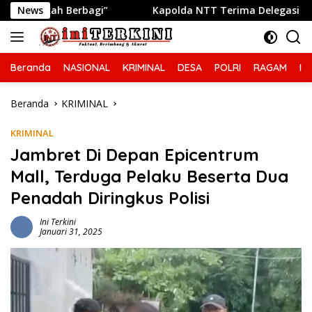
Langsung
i”
News
Kapolda NTT Terima Delegasi Trilateral Meeting Pol
ke
konten
Beranda
NASIONAL
KRIMINAL
DESA
POLRI
RAGAM
IN
Beranda
KRIMINAL
KRIMINAL
Jambret Di Depan Epicentrum
Mall, Terduga Pelaku Beserta Dua
Penadah Diringkus Polisi
Ini Terkini
Januari 31, 2025