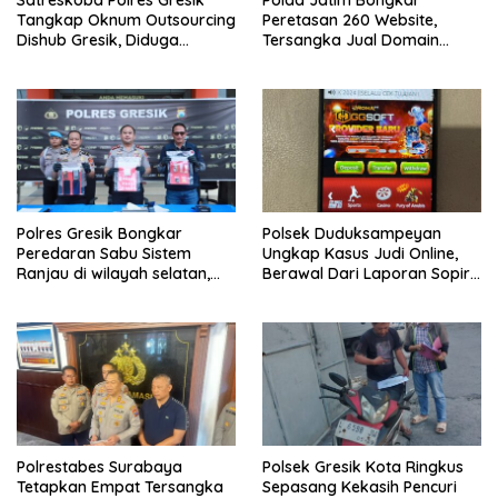
Satreskoba Polres Gresik
Polda Jatim Bongkar
Tangkap Oknum Outsourcing
Peretasan 260 Website,
Dishub Gresik, Diduga
Tersangka Jual Domain
Edarkan Sabu Jaringan
Untuk Promosi Judi Online
Bangkalan
Polres Gresik Bongkar
Polsek Duduksampeyan
Peredaran Sabu Sistem
Ungkap Kasus Judi Online,
Ranjau di wilayah selatan,
Berawal Dari Laporan Sopir
Dua Kurir Dibekuk dengan
Truk Kehilangan Aki
Barang Bukti 38 Gram
Polrestabes Surabaya
Polsek Gresik Kota Ringkus
Tetapkan Empat Tersangka
Sepasang Kekasih Pencuri