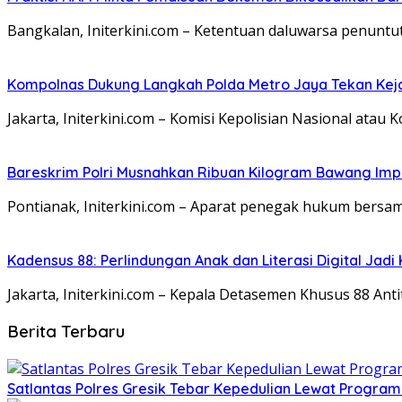
Bangkalan, Initerkini.com – Ketentuan daluwarsa penunt
Kompolnas Dukung Langkah Polda Metro Jaya Tekan Keja
Jakarta, Initerkini.com – Komisi Kepolisian Nasional a
Bareskrim Polri Musnahkan Ribuan Kilogram Bawang Impor
Pontianak, Initerkini.com – Aparat penegak hukum bersa
Kadensus 88: Perlindungan Anak dan Literasi Digital Jadi
Jakarta, Initerkini.com – Kepala Detasemen Khusus 88 Antite
Berita Terbaru
Satlantas Polres Gresik Tebar Kepedulian Lewat Progra