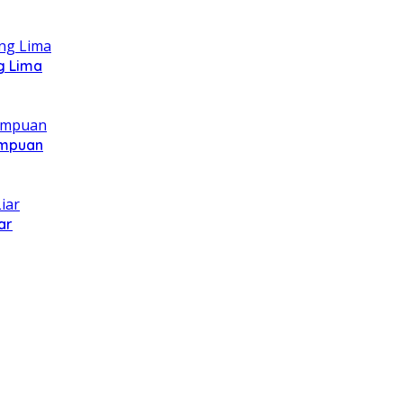
g Lima
ampuan
ar