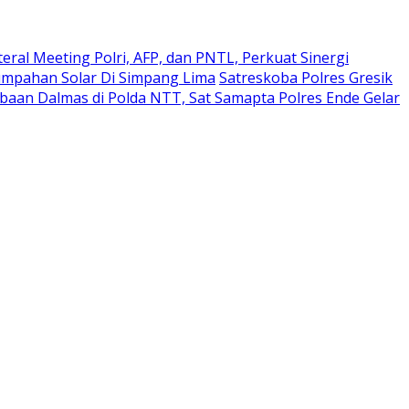
eral Meeting Polri, AFP, dan PNTL, Perkuat Sinergi
umpahan Solar Di Simpang Lima
Satreskoba Polres Gresik
aan Dalmas di Polda NTT, Sat Samapta Polres Ende Gelar