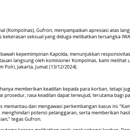
al (Kompolnas), Gufron, menyampaikan apresiasi atas lang
 kekerasan seksual yang diduga melibatkan tersangka IWA
i bawah kepemimpinan Kapolda, menunjukkan responsivitas
tauan langsung oleh komisioner Kompolnas, kami melihat u
 Polri, Jakarta, Jumat (13/12/2024).
anya memberikan keadilan kepada para korban, tetapi juga 
 prosedur, rasa keadilan dapat terwujud, terutama bagi pa
rus memantau dan mengawasi perkembangan kasus ini. “Ka
 menghindari potensi pelanggaran, serta memberikan hasil 
ian,” tegas Gufron.
, terutama karena melibatkan anak-anak sebagai korban. 