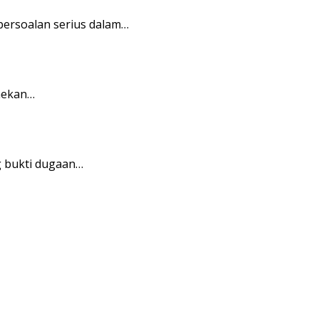
persoalan serius dalam…
enekan…
g bukti dugaan…