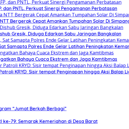
FP, dan PNTL, Perkuat Sinergi Pengamanan Perbatasan
da NTT Bergerak Cepat Amankan Tumpahan Solar Di Simpan
shub Gresik, Diduga Edarkan Sabu Jaringan Bangkalan
Sat Samapta Polres Ende Gelar Latihan Peningkatan Kem
ngatkan Bahaya Cuaca Ekstrem dan Jaga Kamtibmas
Patroli KRYD: Sisir tempat Penginapan hingga Aksi Balap Li
rogram “Jumat Berkah Berbagi”
I ke-79: Semarak Kemeriahan di Desa Barat