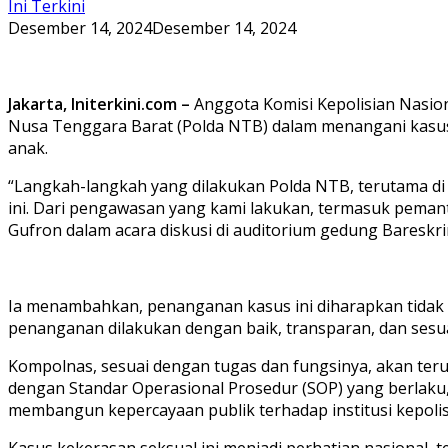
Ini Terkini
Desember 14, 2024
Desember 14, 2024
Jakarta, Initerkini.com –
Anggota Komisi Kepolisian Nasion
Nusa Tenggara Barat (Polda NTB) dalam menangani kasus
anak.
“Langkah-langkah yang dilakukan Polda NTB, terutama d
ini. Dari pengawasan yang kami lakukan, termasuk peman
Gufron dalam acara diskusi di auditorium gedung Bareskrim
Ia menambahkan, penanganan kasus ini diharapkan tidak h
penanganan dilakukan dengan baik, transparan, dan sesuai
Kompolnas, sesuai dengan tugas dan fungsinya, akan te
dengan Standar Operasional Prosedur (SOP) yang berlaku,
membangun kepercayaan publik terhadap institusi kepolis
Kasus kekerasan seksual ini menjadi perhatian nasional