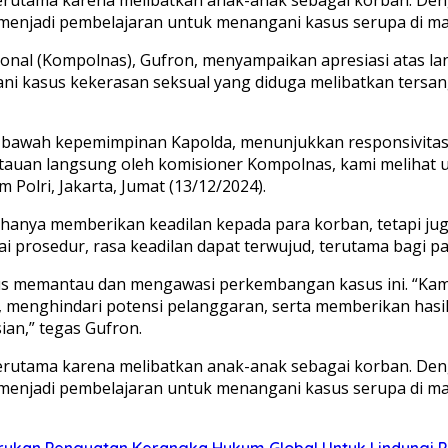
n menjadi pembelajaran untuk menangani kasus serupa di m
asional (Kompolnas), Gufron, menyampaikan apresiasi atas l
i kasus kekerasan seksual yang diduga melibatkan tersa
i bawah kepemimpinan Kapolda, menunjukkan responsivitas
tauan langsung oleh komisioner Kompolnas, kami melihat u
 Polri, Jakarta, Jumat (13/12/2024).
anya memberikan keadilan kepada para korban, tetapi juga 
 prosedur, rasa keadilan dapat terwujud, terutama bagi pa
rus memantau dan mengawasi perkembangan kasus ini. “Ka
 menghindari potensi pelanggaran, serta memberikan hasil 
ian,” tegas Gufron.
, terutama karena melibatkan anak-anak sebagai korban. 
 menjadi pembelajaran untuk menangani kasus serupa di ma
 Serukan Penguatan Kerangka Hukum Global Untuk Lindungi