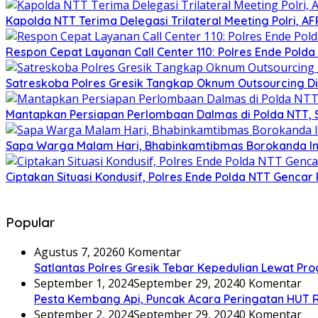
Kapolda NTT Terima Delegasi Trilateral Meeting Polri, A
Respon Cepat Layanan Call Center 110: Polres Ende Pol
Satreskoba Polres Gresik Tangkap Oknum Outsourcing Di
Mantapkan Persiapan Perlombaan Dalmas di Polda NTT, 
Sapa Warga Malam Hari, Bhabinkamtibmas Borokanda I
Ciptakan Situasi Kondusif, Polres Ende Polda NTT Gencar 
Popular
Agustus 7, 2026
0 Komentar
Satlantas Polres Gresik Tebar Kepedulian Lewat P
September 1, 2024
September 29, 2024
0 Komentar
Pesta Kembang Api, Puncak Acara Peringatan HUT R
September 2, 2024
September 29, 2024
0 Komentar