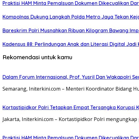
Praktisi HAM Minta Pemalsuan Dokumen Dikecualikan Dar
Kompolnas Dukung Langkah Polda Metro Jaya Tekan Keja
Bareskrim Polri Musnahkan Ribuan Kilogram Bawang Impor
Kadensus 88: Perlindungan Anak dan Literasi Digital Jadi
Rekomendasi untuk kamu
Dalam Forum Internasional, Prof. Yusril Dan Wakapolri
Semarang, Initerkini.com – Menteri Koordinator Bidang H
Kortastipidkor Polri Tetapkan Empat Tersangka Korupsi 
Jakarta, Initerkini.com – Kortastipidkor Polri mengung
Praktisi HAM Minta Pemalsuan Dokumen Dikecualikan Dar