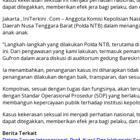
dapat ditegakkan, memberikan efek jera bagi pelaku, da
Jakarta , IniTerkini . Com – Anggota Komisi Kepolisian N
Daerah Nusa Tenggara Barat (Polda NTB) dalam menangan
anak-anak.
“Langkah-langkah yang dilakukan Polda NTB, terutama d
ini. Dari pengawasan yang kami lakukan, termasuk peman
Gufron dalam acara diskusi di auditorium gedung Bareskrim
Ia menambahkan, penanganan kasus ini diharapkan tidak h
penanganan dilakukan dengan baik, transparan, dan sesuai
Kompolnas, sesuai dengan tugas dan fungsinya, akan te
dengan Standar Operasional Prosedur (SOP) yang berlaku,
membangun kepercayaan publik terhadap institusi kepolis
Kasus kekerasan seksual ini menjadi perhatian nasional
dapat ditegakkan, memberikan efek jera bagi pelaku, dan
Berita Terkait
Dalam Forum Internasional, Prof. Yusril Dan Wakapolri