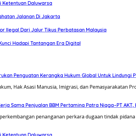
i Ketentuan Daluwarsa
hatan Jalanan Di Jakarta
 Ilegal Dari Jalur Tikus Perbatasan Malaysia
 Kunci Hadapi Tantangan Era Digital
 Serukan Penguatan Kerangka Hukum Global Untuk Lindungi
ukum, Hak Asasi Manusia, Imigrasi, dan Pemasyarakatan Pro
Kerja Sama Penjualan BBM Pertamina Patra Niaga–PT AKT, 
kap perkembangan penanganan perkara dugaan tindak pidana
i Ketentuan Daluwarsa