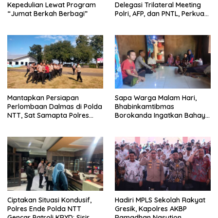
Kepedulian Lewat Program
Delegasi Trilateral Meeting
“Jumat Berkah Berbagi”
Polri, AFP, dan PNTL, Perkuat
Sinergi Pengamanan
Perbatasan
Mantapkan Persiapan
Sapa Warga Malam Hari,
Perlombaan Dalmas di Polda
Bhabinkamtibmas
NTT, Sat Samapta Polres
Borokanda Ingatkan Bahaya
Ende Gelar Latihan
Cuaca Ekstrem dan Jaga
Peningkatan Kemampuan
Kamtibmas
Ciptakan Situasi Kondusif,
Hadiri MPLS Sekolah Rakyat
Polres Ende Polda NTT
Gresik, Kapolres AKBP
Gencar Patroli KRYD: Sisir
Ramadhan Nasution