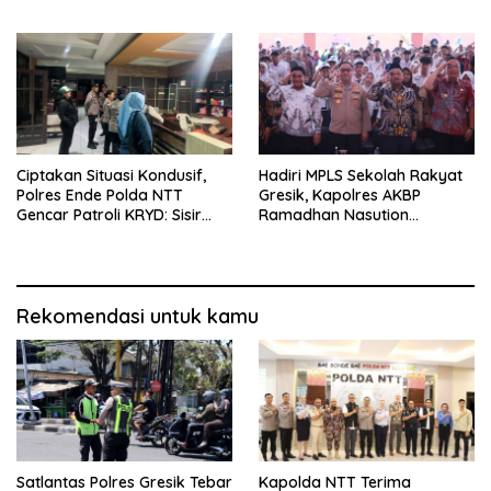
Ende Gelar Latihan
Cuaca Ekstrem dan Jaga
Peningkatan Kemampuan
Kamtibmas
Ciptakan Situasi Kondusif,
Hadiri MPLS Sekolah Rakyat
Polres Ende Polda NTT
Gresik, Kapolres AKBP
Gencar Patroli KRYD: Sisir
Ramadhan Nasution
tempat Penginapan hingga
Tegaskan Komitmen Polri
Aksi Balap Liar
Dukung Pendidikan
Berkualitas
Rekomendasi untuk kamu
Satlantas Polres Gresik Tebar
Kapolda NTT Terima