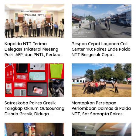
Respon Cepat Layanan Call
Kapolda NTT Terima
Center 110: Polres Ende Polda
Delegasi Trilateral Meeting
NTT Bergerak Cepat
Polri, AFP, dan PNTL, Perkuat
Amankan Tumpahan Solar Di
Sinergi Pengamanan
Simpang Lima
Perbatasan
Satreskoba Polres Gresik
Mantapkan Persiapan
Tangkap Oknum Outsourcing
Perlombaan Dalmas di Polda
Dishub Gresik, Diduga
NTT, Sat Samapta Polres
Edarkan Sabu Jaringan
Ende Gelar Latihan
Bangkalan
Peningkatan Kemampuan