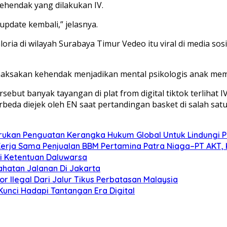
hendak yang dilakukan IV.
 update kembali,” jelasnya.
oria di wilayah Surabaya Timur Vedeo itu viral di media sos
emaksakan kehendak menjadikan mental psikologis anak me
rsebut banyak tayangan di plat from digital tiktok terlihat
beda diejek oleh EN saat pertandingan basket di salah satu 
 Serukan Penguatan Kerangka Hukum Global Untuk Lindungi
Kerja Sama Penjualan BBM Pertamina Patra Niaga–PT AKT, 
i Ketentuan Daluwarsa
hatan Jalanan Di Jakarta
 Ilegal Dari Jalur Tikus Perbatasan Malaysia
 Kunci Hadapi Tantangan Era Digital