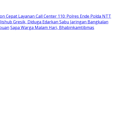
on Cepat Layanan Call Center 110: Polres Ende Polda NTT
ishub Gresik, Diduga Edarkan Sabu Jaringan Bangkalan
mpuan
Sapa Warga Malam Hari, Bhabinkamtibmas