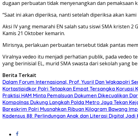
dugaan perbuatan tidak menyenangkan dan pemaksaan ke
“Saat ini akan diperiksa, nanti setelah diperiksa akan kami
Aksi IV yang memarahi EN salah satu siswi SMA kristen 2 Gl
Kamis 21 Oktober kemarin.
Mirisnya, perlakuan perbuatan tersebut tidak pantas m
Viralnya vedeo itu menjadi perhatian publik, pada vedeo te
yang berinisial EL, murid SMA swasta dari sekolah yang ber
Berita Terkait
Dalam Forum Internasional, Prof. Yusril Dan Wakapolri
Kortastipidkor Polri Tetapkan Empat Tersangka Korupsi 
Praktisi HAM Minta Pemalsuan Dokumen Dikecualikan Dar
Kompolnas Dukung Langkah Polda Metro Jaya Tekan Keja
Bareskrim Polri Musnahkan Ribuan Kilogram Bawang Impor
Kadensus 88: Perlindungan Anak dan Literasi Digital Jadi