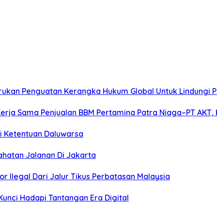
 Serukan Penguatan Kerangka Hukum Global Untuk Lindungi
Kerja Sama Penjualan BBM Pertamina Patra Niaga–PT AKT, 
i Ketentuan Daluwarsa
hatan Jalanan Di Jakarta
 Ilegal Dari Jalur Tikus Perbatasan Malaysia
 Kunci Hadapi Tantangan Era Digital