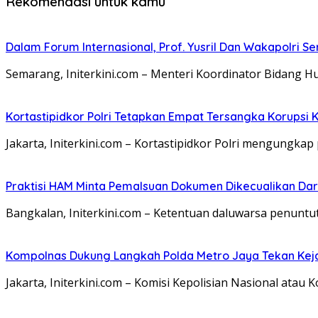
Rekomendasi untuk kamu
Dalam Forum Internasional, Prof. Yusril Dan Wakapolri
Semarang, Initerkini.com – Menteri Koordinator Bidang H
Kortastipidkor Polri Tetapkan Empat Tersangka Korupsi 
Jakarta, Initerkini.com – Kortastipidkor Polri mengung
Praktisi HAM Minta Pemalsuan Dokumen Dikecualikan Dar
Bangkalan, Initerkini.com – Ketentuan daluwarsa penunt
Kompolnas Dukung Langkah Polda Metro Jaya Tekan Keja
Jakarta, Initerkini.com – Komisi Kepolisian Nasional a