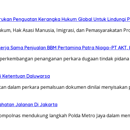
 Serukan Penguatan Kerangka Hukum Global Untuk Lindungi
ukum, Hak Asasi Manusia, Imigrasi, dan Pemasyarakatan Pro
Kerja Sama Penjualan BBM Pertamina Patra Niaga–PT AKT, 
kap perkembangan penanganan perkara dugaan tindak pidana
i Ketentuan Daluwarsa
utan dalam perkara pemalsuan dokumen dinilai menyisakan 
hatan Jalanan Di Jakarta
tau Kompolnas mendukung langkah Polda Metro Jaya dalam m