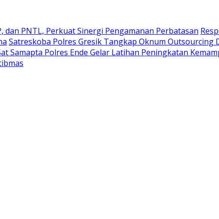
FP, dan PNTL, Perkuat Sinergi Pengamanan Perbatasan
Resp
ma
Satreskoba Polres Gresik Tangkap Oknum Outsourcing D
Sat Samapta Polres Ende Gelar Latihan Peningkatan Kema
tibmas