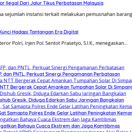
 Ilegal Dari Jalur Tikus Perbatasan Malaysia
ma sejumlah instansi terkait melakukan pemusnahan baran
 Kunci Hadapi Tantangan Era Digital
ror Polri, Irjen Pol. Sentot Prasetyo, S.I.K., menegaskan…
FP, dan PNTL, Perkuat Sinergi Pengamanan Perbatasan
da NTT Bergerak Cepat Amankan Tumpahan Solar Di Simpan
shub Gresik, Diduga Edarkan Sabu Jaringan Bangkalan
Sat Samapta Polres Ende Gelar Latihan Peningkatan Kem
ngatkan Bahaya Cuaca Ekstrem dan Jaga Kamtibmas