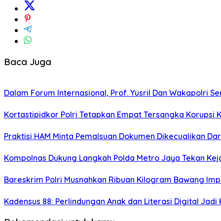
Baca Juga
Dalam Forum Internasional, Prof. Yusril Dan Wakapolri
Kortastipidkor Polri Tetapkan Empat Tersangka Korupsi 
Praktisi HAM Minta Pemalsuan Dokumen Dikecualikan Dar
Kompolnas Dukung Langkah Polda Metro Jaya Tekan Keja
Bareskrim Polri Musnahkan Ribuan Kilogram Bawang Impor
Kadensus 88: Perlindungan Anak dan Literasi Digital Jadi