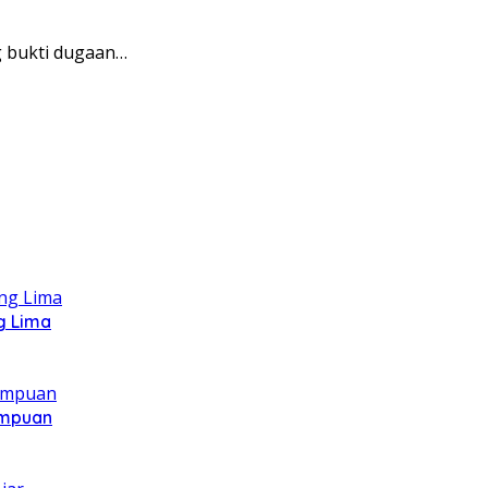
g bukti dugaan…
g Lima
ampuan