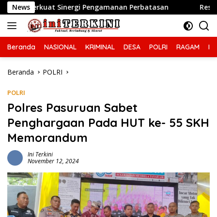
Langsung
nergi Pengamanan Perbatasan
News
Respon Cepat Layanan Cal
ke
konten
Beranda
NASIONAL
KRIMINAL
DESA
POLRI
RAGAM
IN
Beranda
POLRI
POLRI
Polres Pasuruan Sabet
Penghargaan Pada HUT ke- 55 SKH
Memorandum
Ini Terkini
November 12, 2024