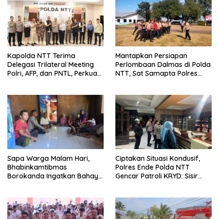
Kapolda NTT Terima
Mantapkan Persiapan
Delegasi Trilateral Meeting
Perlombaan Dalmas di Polda
Polri, AFP, dan PNTL, Perkuat
NTT, Sat Samapta Polres
Sinergi Pengamanan
Ende Gelar Latihan
Perbatasan
Peningkatan Kemampuan
Sapa Warga Malam Hari,
Ciptakan Situasi Kondusif,
Bhabinkamtibmas
Polres Ende Polda NTT
Borokanda Ingatkan Bahaya
Gencar Patroli KRYD: Sisir
Cuaca Ekstrem dan Jaga
tempat Penginapan hingga
Kamtibmas
Aksi Balap Liar