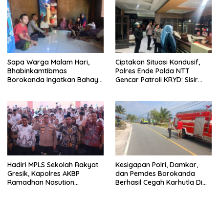
Sapa Warga Malam Hari,
Ciptakan Situasi Kondusif,
Bhabinkamtibmas
Polres Ende Polda NTT
Borokanda Ingatkan Bahaya
Gencar Patroli KRYD: Sisir
Cuaca Ekstrem dan Jaga
tempat Penginapan hingga
Kamtibmas
Aksi Balap Liar
Hadiri MPLS Sekolah Rakyat
Kesigapan Polri, Damkar,
Gresik, Kapolres AKBP
dan Pemdes Borokanda
Ramadhan Nasution
Berhasil Cegah Karhutla Di
Tegaskan Komitmen Polri
Lahan Warga
Dukung Pendidikan
Berkualitas