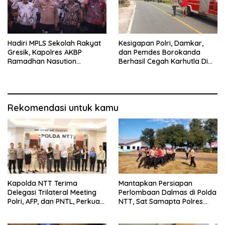
Hadiri MPLS Sekolah Rakyat
Kesigapan Polri, Damkar,
Gresik, Kapolres AKBP
dan Pemdes Borokanda
Ramadhan Nasution
Berhasil Cegah Karhutla Di
Tegaskan Komitmen Polri
Lahan Warga
Dukung Pendidikan
Berkualitas
Rekomendasi untuk kamu
Kapolda NTT Terima
Mantapkan Persiapan
Delegasi Trilateral Meeting
Perlombaan Dalmas di Polda
Polri, AFP, dan PNTL, Perkuat
NTT, Sat Samapta Polres
Sinergi Pengamanan
Ende Gelar Latihan
Perbatasan
Peningkatan Kemampuan