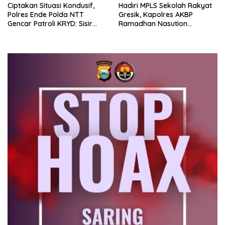
Ciptakan Situasi Kondusif,
Hadiri MPLS Sekolah Rakyat
Polres Ende Polda NTT
Gresik, Kapolres AKBP
Gencar Patroli KRYD: Sisir
Ramadhan Nasution
tempat Penginapan hingga
Tegaskan Komitmen Polri
Aksi Balap Liar
Dukung Pendidikan
Berkualitas