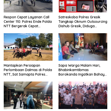
Respon Cepat Layanan Call
Satreskoba Polres Gresik
Center 110: Polres Ende Polda
Tangkap Oknum Outsourcing
NTT Bergerak Cepat
Dishub Gresik, Diduga
Amankan Tumpahan Solar Di
Edarkan Sabu Jaringan
Simpang Lima
Bangkalan
Mantapkan Persiapan
Sapa Warga Malam Hari,
Perlombaan Dalmas di Polda
Bhabinkamtibmas
NTT, Sat Samapta Polres
Borokanda Ingatkan Bahaya
Ende Gelar Latihan
Cuaca Ekstrem dan Jaga
Peningkatan Kemampuan
Kamtibmas