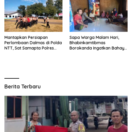
Mantapkan Persiapan
Sapa Warga Malam Hari,
Perlombaan Dalmas di Polda
Bhabinkamtibmas
NTT, Sat Samapta Polres
Borokanda Ingatkan Bahaya
Ende Gelar Latihan
Cuaca Ekstrem dan Jaga
Peningkatan Kemampuan
Kamtibmas
Berita Terbaru