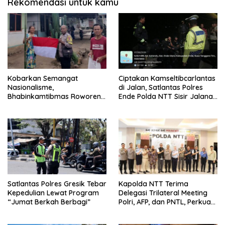
Rekomendasi untuk kamu
Kobarkan Semangat
Ciptakan Kamseltibcarlantas
Nasionalisme,
di Jalan, Satlantas Polres
Bhabinkamtibmas Roworena
Ende Polda NTT Sisir Jalanan
Bagikan Bendera Merah
Lewat Patroli Blue Light
Putih Gratis ke Warga
Satlantas Polres Gresik Tebar
Kapolda NTT Terima
Kepedulian Lewat Program
Delegasi Trilateral Meeting
“Jumat Berkah Berbagi”
Polri, AFP, dan PNTL, Perkuat
Sinergi Pengamanan
Perbatasan