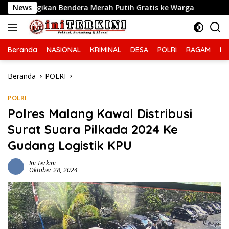
Langsung
ra Merah Putih Gratis ke Warga
News
Ciptakan Kamseltibcar
ke
konten
Beranda
NASIONAL
KRIMINAL
DESA
POLRI
RAGAM
IN
Beranda
POLRI
POLRI
Polres Malang Kawal Distribusi
Surat Suara Pilkada 2024 Ke
Gudang Logistik KPU
Ini Terkini
Oktober 28, 2024