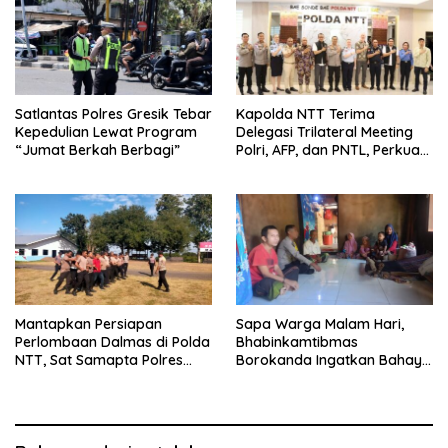
Satlantas Polres Gresik Tebar
Kapolda NTT Terima
Kepedulian Lewat Program
Delegasi Trilateral Meeting
“Jumat Berkah Berbagi”
Polri, AFP, dan PNTL, Perkuat
Sinergi Pengamanan
Perbatasan
Mantapkan Persiapan
Sapa Warga Malam Hari,
Perlombaan Dalmas di Polda
Bhabinkamtibmas
NTT, Sat Samapta Polres
Borokanda Ingatkan Bahaya
Ende Gelar Latihan
Cuaca Ekstrem dan Jaga
Peningkatan Kemampuan
Kamtibmas