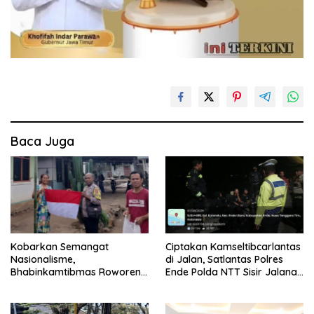
Baca Juga
Kobarkan Semangat
Ciptakan Kamseltibcarlantas
Nasionalisme,
di Jalan, Satlantas Polres
Bhabinkamtibmas Roworena
Ende Polda NTT Sisir Jalanan
Bagikan Bendera Merah
Lewat Patroli Blue Light
Putih Gratis ke Warga