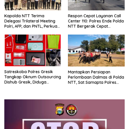
Respon Cepat Layanan Call
Kapolda NTT Terima
Center 110: Polres Ende Polda
Delegasi Trilateral Meeting
NTT Bergerak Cepat
Polri, AFP, dan PNTL, Perkuat
Amankan Tumpahan Solar Di
Sinergi Pengamanan
Simpang Lima
Perbatasan
Satreskoba Polres Gresik
Mantapkan Persiapan
Tangkap Oknum Outsourcing
Perlombaan Dalmas di Polda
Dishub Gresik, Diduga
NTT, Sat Samapta Polres
Edarkan Sabu Jaringan
Ende Gelar Latihan
Bangkalan
Peningkatan Kemampuan