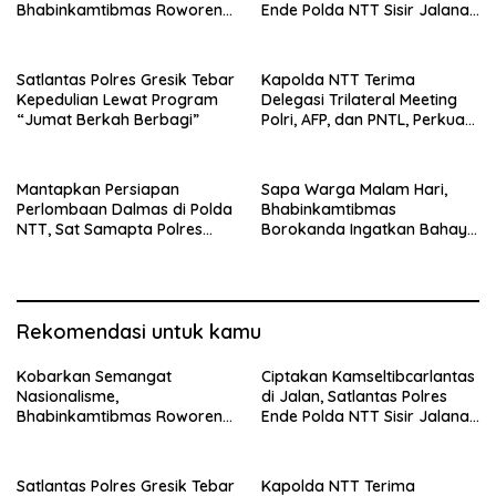
Bhabinkamtibmas Roworena
Ende Polda NTT Sisir Jalanan
Bagikan Bendera Merah
Lewat Patroli Blue Light
Putih Gratis ke Warga
Satlantas Polres Gresik Tebar
Kapolda NTT Terima
Kepedulian Lewat Program
Delegasi Trilateral Meeting
“Jumat Berkah Berbagi”
Polri, AFP, dan PNTL, Perkuat
Sinergi Pengamanan
Perbatasan
Mantapkan Persiapan
Sapa Warga Malam Hari,
Perlombaan Dalmas di Polda
Bhabinkamtibmas
NTT, Sat Samapta Polres
Borokanda Ingatkan Bahaya
Ende Gelar Latihan
Cuaca Ekstrem dan Jaga
Peningkatan Kemampuan
Kamtibmas
Rekomendasi untuk kamu
Kobarkan Semangat
Ciptakan Kamseltibcarlantas
Nasionalisme,
di Jalan, Satlantas Polres
Bhabinkamtibmas Roworena
Ende Polda NTT Sisir Jalanan
Bagikan Bendera Merah
Lewat Patroli Blue Light
Putih Gratis ke Warga
Satlantas Polres Gresik Tebar
Kapolda NTT Terima