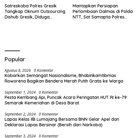
Satreskoba Polres Gresik
Mantapkan Persiapan
Tangkap Oknum Outsourcing
Perlombaan Dalmas di Polda
Dishub Gresik, Diduga
NTT, Sat Samapta Polres
Edarkan Sabu Jaringan
Ende Gelar Latihan
Bangkalan
Peningkatan Kemampuan
Popular
Agustus 8, 2026
0 Komentar
Kobarkan Semangat Nasionalisme, Bhabinkamtibmas
Roworena Bagikan Bendera Merah Putih Gratis ke Warga
September 1, 2024
0 Komentar
Pesta Kembang Api, Puncak Acara Peringatan HUT RI ke-79:
Semarak Kemeriahan di Desa Barat
September 2, 2024
0 Komentar
Lapas Kelas IIB Lumajang Bersama BNN Gelar Apel dan
Deklarasi Lapas Bersinar (Bersih dari Narkoba)
September 3, 2024
0 Komentar