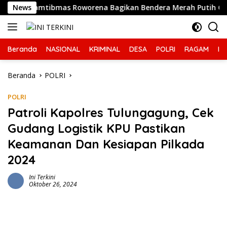
Langsung
binkamtibmas Roworena Bagikan Bendera Merah Putih Gratis 
News
ke
konten
Beranda
NASIONAL
KRIMINAL
DESA
POLRI
RAGAM
IN
Beranda
POLRI
POLRI
Patroli Kapolres Tulungagung, Cek
Gudang Logistik KPU Pastikan
Keamanan Dan Kesiapan Pilkada
2024
Ini Terkini
Oktober 26, 2024