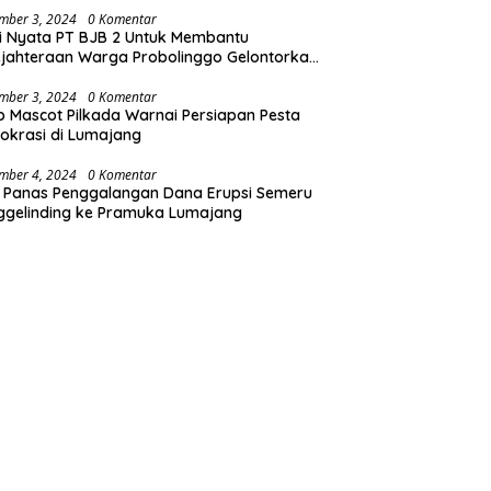
mber 3, 2024
0 Komentar
i Nyata PT BJB 2 Untuk Membantu
jahteraan Warga Probolinggo Gelontorkan
 CSR 1.25 Milyard
mber 3, 2024
0 Komentar
b Mascot Pilkada Warnai Persiapan Pesta
krasi di Lumajang
mber 4, 2024
0 Komentar
 Panas Penggalangan Dana Erupsi Semeru
ggelinding ke Pramuka Lumajang