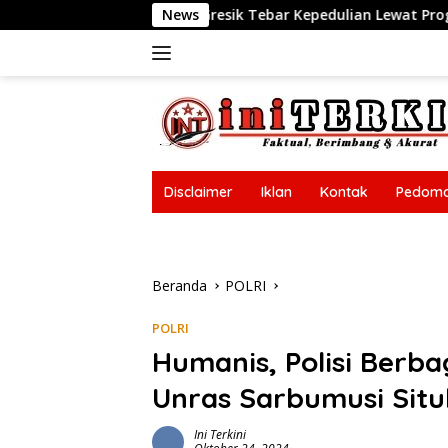
Langsung
ik Tebar Kepedulian Lewat Program “Jumat Berkah Berbagi”
News
ke
konten
Disclaimer
Iklan
Kontak
Pedoma
Disclaimer
Iklan
Kontak
Pedoma
Beranda
POLRI
POLRI
Humanis, Polisi Berba
Unras Sarbumusi Sit
Ini Terkini