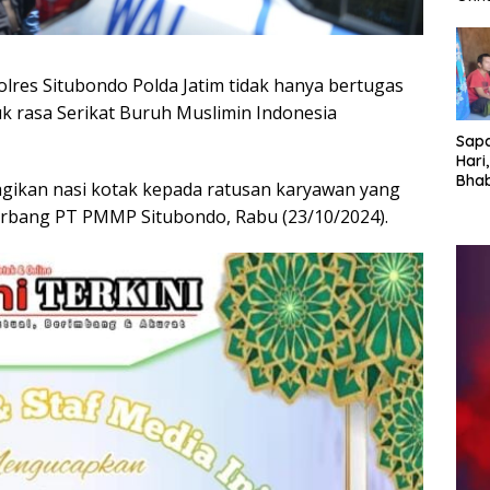
Dish
Eda
Jari
lres Situbondo Polda Jatim tidak hanya bertugas
 rasa Serikat Buruh Muslimin Indonesia
Sap
Hari,
Bha
gikan nasi kotak kepada ratusan karyawan yang
Bor
erbang PT PMMP Situbondo, Rabu (23/10/2024).
Bah
Eks
Kam