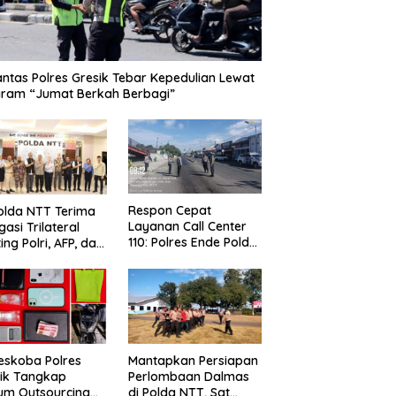
antas Polres Gresik Tebar Kepedulian Lewat
ram “Jumat Berkah Berbagi”
Respon Cepat
olda NTT Terima
Layanan Call Center
gasi Trilateral
110: Polres Ende Polda
ing Polri, AFP, dan
NTT Bergerak Cepat
, Perkuat Sinergi
Amankan Tumpahan
gamanan
Solar Di Simpang Lima
batasan
eskoba Polres
Mantapkan Persiapan
ik Tangkap
Perlombaan Dalmas
um Outsourcing
di Polda NTT, Sat