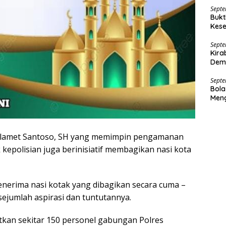
Septe
Bukt
Kese
Dana
Septe
Kira
Demo
Septe
Bola
Men
 Slamet Santoso, SH yang memimpin pengamanan
epolisian juga berinisiatif membagikan nasi kota
nerima nasi kotak yang dibagikan secara cuma –
ejumlah aspirasi dan tuntutannya.
tkan sekitar 150 personel gabungan Polres