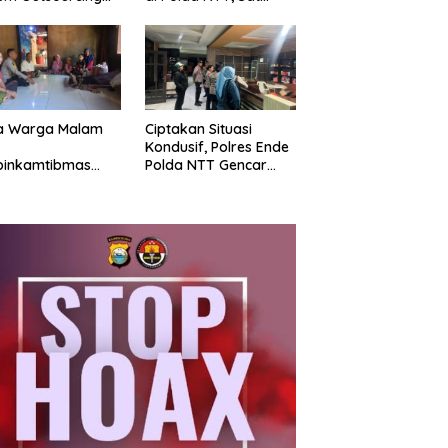
ub Gresik, Diduga
Samapta Polres Ende
rkan Sabu
Gelar Latihan
ngan Bangkalan
Peningkatan
Kemampuan
a Warga Malam
Ciptakan Situasi
Kondusif, Polres Ende
binkamtibmas
Polda NTT Gencar
okanda Ingatkan
Patroli KRYD: Sisir
aya Cuaca
tempat Penginapan
trem dan Jaga
hingga Aksi Balap Liar
tibmas