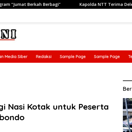
Kapolda NTT Terima Delegasi Trilateral Meeting Polri, AF
n Media Siber
Redaksi
Sample Page
Sample Page
T
n Media Siber
Redaksi
Sample Page
Sample Page
T
Ber
gi Nasi Kotak untuk Peserta
ubondo