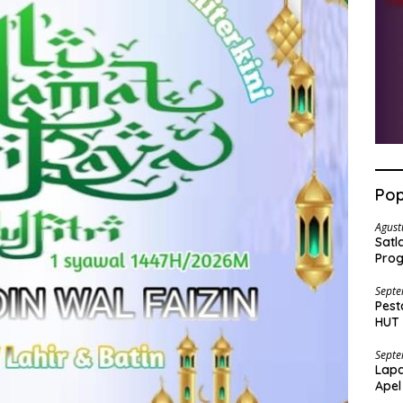
Pop
Agust
Satl
Prog
Septe
Pest
HUT 
Bara
Septe
Lapa
Apel
Nar