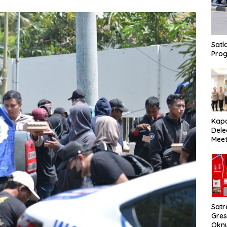
Satl
Prog
Kap
Dele
Meet
PNTL
Pen
Per
Satr
Gres
Okn