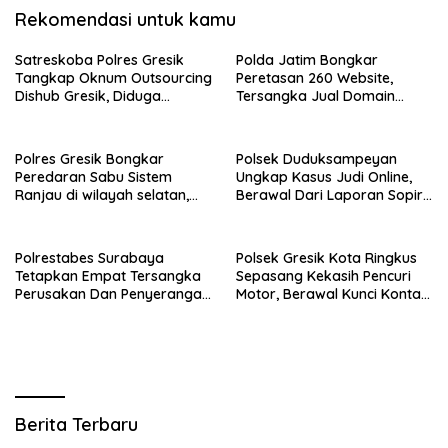
Rekomendasi untuk kamu
Satreskoba Polres Gresik
Polda Jatim Bongkar
Tangkap Oknum Outsourcing
Peretasan 260 Website,
Dishub Gresik, Diduga
Tersangka Jual Domain
Edarkan Sabu Jaringan
Untuk Promosi Judi Online
Bangkalan
Polres Gresik Bongkar
Polsek Duduksampeyan
Peredaran Sabu Sistem
Ungkap Kasus Judi Online,
Ranjau di wilayah selatan,
Berawal Dari Laporan Sopir
Dua Kurir Dibekuk dengan
Truk Kehilangan Aki
Barang Bukti 38 Gram
Polrestabes Surabaya
Polsek Gresik Kota Ringkus
Tetapkan Empat Tersangka
Sepasang Kekasih Pencuri
Perusakan Dan Penyerangan
Motor, Berawal Kunci Kontak
Petugas Demo Di Grahadi
Masih Menempel
Berita Terbaru