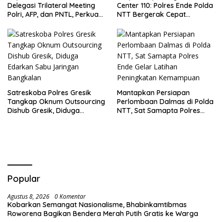
Delegasi Trilateral Meeting
Center 110: Polres Ende Polda
Polri, AFP, dan PNTL, Perkuat
NTT Bergerak Cepat
Sinergi Pengamanan
Amankan Tumpahan Solar Di
Perbatasan
Simpang Lima
Satreskoba Polres Gresik
Mantapkan Persiapan
Tangkap Oknum Outsourcing
Perlombaan Dalmas di Polda
Dishub Gresik, Diduga
NTT, Sat Samapta Polres
Edarkan Sabu Jaringan
Ende Gelar Latihan
Bangkalan
Peningkatan Kemampuan
Popular
Agustus 8, 2026
0 Komentar
Kobarkan Semangat Nasionalisme, Bhabinkamtibmas
Roworena Bagikan Bendera Merah Putih Gratis ke Warga