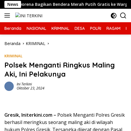
Langsung
Roworena Bagikan Bendera Merah Putih Gratis ke Warga
News
ke
konten
Beranda
NASIONAL
KRIMINAL
DESA
POLRI
RAGAM
IN
Beranda
KRIMINAL
KRIMINAL
Polsek Menganti Ringkus Maling
Aki, Ini Pelakunya
Ini Terkini
Oktober 23, 2024
Gresik, Initerkini.com –
Polsek Menganti Polres Gresik
berhasil meringkus seorang maling aki di wilayah
hukum Polres Gresik. Tersangka dijerat dengan Pasal