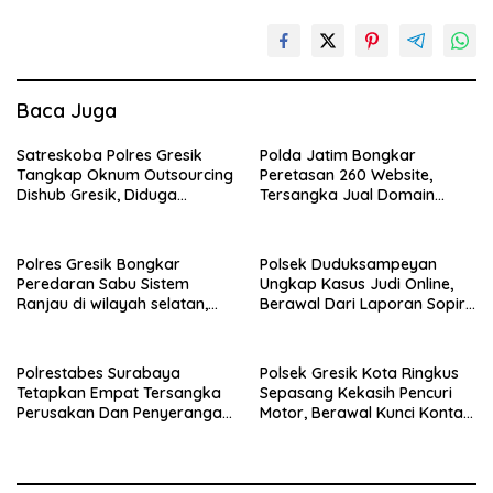
Baca Juga
Satreskoba Polres Gresik
Polda Jatim Bongkar
Tangkap Oknum Outsourcing
Peretasan 260 Website,
Dishub Gresik, Diduga
Tersangka Jual Domain
Edarkan Sabu Jaringan
Untuk Promosi Judi Online
Bangkalan
Polres Gresik Bongkar
Polsek Duduksampeyan
Peredaran Sabu Sistem
Ungkap Kasus Judi Online,
Ranjau di wilayah selatan,
Berawal Dari Laporan Sopir
Dua Kurir Dibekuk dengan
Truk Kehilangan Aki
Barang Bukti 38 Gram
Polrestabes Surabaya
Polsek Gresik Kota Ringkus
Tetapkan Empat Tersangka
Sepasang Kekasih Pencuri
Perusakan Dan Penyerangan
Motor, Berawal Kunci Kontak
Petugas Demo Di Grahadi
Masih Menempel