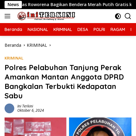
Langsung
ena Bagikan Bendera Merah Putih Gratis ke Warga
News
Ci
ke
konten
Beranda
NASIONAL
KRIMINAL
DESA
POLRI
RAGAM
IN
Beranda
KRIMINAL
KRIMINAL
Polres Pelabuhan Tanjung Perak
Amankan Mantan Anggota DPRD
Bangkalan Terbukti Kedapatan
Sabu
Ini Terkini
Oktober 6, 2024