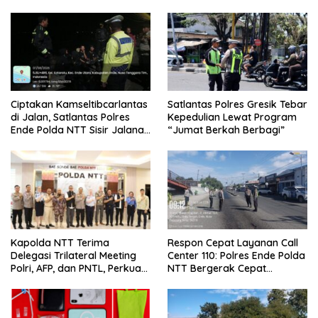
Ciptakan Kamseltibcarlantas
Satlantas Polres Gresik Tebar
di Jalan, Satlantas Polres
Kepedulian Lewat Program
Ende Polda NTT Sisir Jalanan
“Jumat Berkah Berbagi”
Lewat Patroli Blue Light
Kapolda NTT Terima
Respon Cepat Layanan Call
Delegasi Trilateral Meeting
Center 110: Polres Ende Polda
Polri, AFP, dan PNTL, Perkuat
NTT Bergerak Cepat
Sinergi Pengamanan
Amankan Tumpahan Solar Di
Perbatasan
Simpang Lima