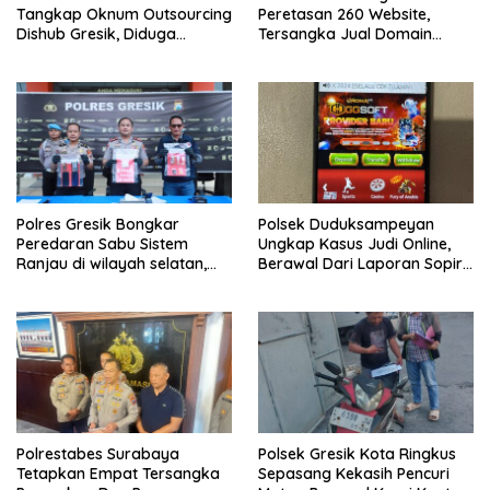
Tangkap Oknum Outsourcing
Peretasan 260 Website,
Dishub Gresik, Diduga
Tersangka Jual Domain
Edarkan Sabu Jaringan
Untuk Promosi Judi Online
Bangkalan
Polres Gresik Bongkar
Polsek Duduksampeyan
Peredaran Sabu Sistem
Ungkap Kasus Judi Online,
Ranjau di wilayah selatan,
Berawal Dari Laporan Sopir
Dua Kurir Dibekuk dengan
Truk Kehilangan Aki
Barang Bukti 38 Gram
Polrestabes Surabaya
Polsek Gresik Kota Ringkus
Tetapkan Empat Tersangka
Sepasang Kekasih Pencuri