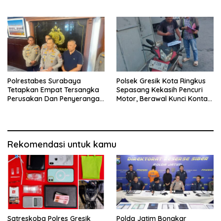
Dua Kurir Dibekuk dengan
Truk Kehilangan Aki
Barang Bukti 38 Gram
Polrestabes Surabaya
Polsek Gresik Kota Ringkus
Tetapkan Empat Tersangka
Sepasang Kekasih Pencuri
Perusakan Dan Penyerangan
Motor, Berawal Kunci Kontak
Petugas Demo Di Grahadi
Masih Menempel
Rekomendasi untuk kamu
Satreskoba Polres Gresik
Polda Jatim Bongkar