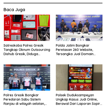
Baca Juga
Satreskoba Polres Gresik
Polda Jatim Bongkar
Tangkap Oknum Outsourcing
Peretasan 260 Website,
Dishub Gresik, Diduga
Tersangka Jual Domain
Edarkan Sabu Jaringan
Untuk Promosi Judi Online
Bangkalan
Polres Gresik Bongkar
Polsek Duduksampeyan
Peredaran Sabu Sistem
Ungkap Kasus Judi Online,
Ranjau di wilayah selatan,
Berawal Dari Laporan Sopir