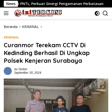
Langsung
kuat Sinergi Pengamanan Perbatasan
News
Respon Cepat Laya
ke
konten
Beranda
KRIMINAL
KRIMINAL
Curanmor Terekam CCTV Di
Kedinding Berhasil Di Ungkap
Polsek Kenjeran Surabaya
Ini Terkini
September 30, 2024