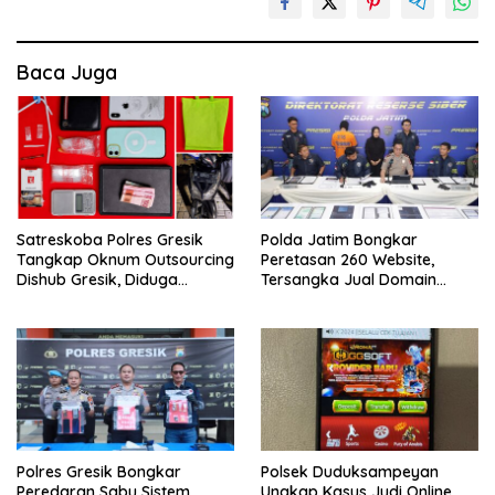
Baca Juga
Satreskoba Polres Gresik
Polda Jatim Bongkar
Tangkap Oknum Outsourcing
Peretasan 260 Website,
Dishub Gresik, Diduga
Tersangka Jual Domain
Edarkan Sabu Jaringan
Untuk Promosi Judi Online
Bangkalan
Polres Gresik Bongkar
Polsek Duduksampeyan
Peredaran Sabu Sistem
Ungkap Kasus Judi Online,