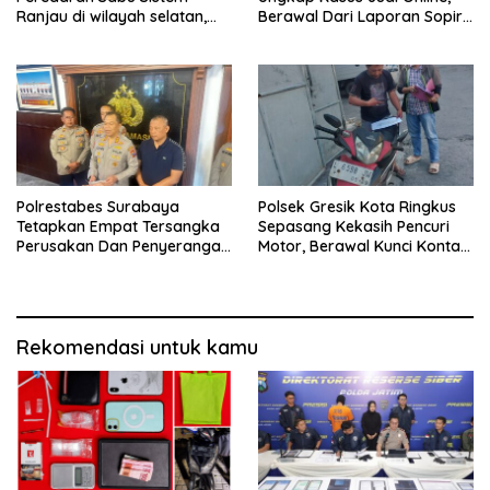
Ranjau di wilayah selatan,
Berawal Dari Laporan Sopir
Dua Kurir Dibekuk dengan
Truk Kehilangan Aki
Barang Bukti 38 Gram
Polrestabes Surabaya
Polsek Gresik Kota Ringkus
Tetapkan Empat Tersangka
Sepasang Kekasih Pencuri
Perusakan Dan Penyerangan
Motor, Berawal Kunci Kontak
Petugas Demo Di Grahadi
Masih Menempel
Rekomendasi untuk kamu