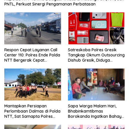
PNTL, Perkuat Sinergi Pengamanan Perbatasan
Respon Cepat Layanan Call
Satreskoba Polres Gresik
Center 110: Polres Ende Polda
Tangkap Oknum Outsourcing
NTT Bergerak Cepat
Dishub Gresik, Diduga
Amankan Tumpahan Solar Di
Edarkan Sabu Jaringan
Simpang Lima
Bangkalan
Mantapkan Persiapan
Sapa Warga Malam Hari,
Perlombaan Dalmas di Polda
Bhabinkamtibmas
NTT, Sat Samapta Polres
Borokanda Ingatkan Bahaya
Ende Gelar Latihan
Cuaca Ekstrem dan Jaga
Peningkatan Kemampuan
Kamtibmas