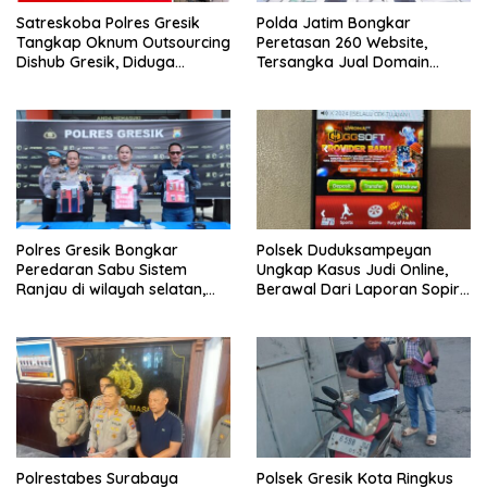
Satreskoba Polres Gresik
Polda Jatim Bongkar
Tangkap Oknum Outsourcing
Peretasan 260 Website,
Dishub Gresik, Diduga
Tersangka Jual Domain
Edarkan Sabu Jaringan
Untuk Promosi Judi Online
Bangkalan
Polres Gresik Bongkar
Polsek Duduksampeyan
Peredaran Sabu Sistem
Ungkap Kasus Judi Online,
Ranjau di wilayah selatan,
Berawal Dari Laporan Sopir
Dua Kurir Dibekuk dengan
Truk Kehilangan Aki
Barang Bukti 38 Gram
Polrestabes Surabaya
Polsek Gresik Kota Ringkus