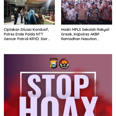
Ciptakan Situasi Kondusif,
Hadiri MPLS Sekolah Rakyat
Polres Ende Polda NTT
Gresik, Kapolres AKBP
Gencar Patroli KRYD: Sisir
Ramadhan Nasution
tempat Penginapan hingga
Tegaskan Komitmen Polri
Aksi Balap Liar
Dukung Pendidikan
Berkualitas