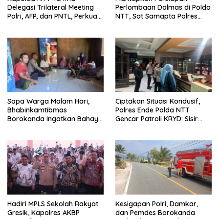
Delegasi Trilateral Meeting
Perlombaan Dalmas di Polda
Polri, AFP, dan PNTL, Perkuat
NTT, Sat Samapta Polres
Sinergi Pengamanan
Ende Gelar Latihan
Perbatasan
Peningkatan Kemampuan
Sapa Warga Malam Hari,
Ciptakan Situasi Kondusif,
Bhabinkamtibmas
Polres Ende Polda NTT
Borokanda Ingatkan Bahaya
Gencar Patroli KRYD: Sisir
Cuaca Ekstrem dan Jaga
tempat Penginapan hingga
Kamtibmas
Aksi Balap Liar
Hadiri MPLS Sekolah Rakyat
Kesigapan Polri, Damkar,
Gresik, Kapolres AKBP
dan Pemdes Borokanda