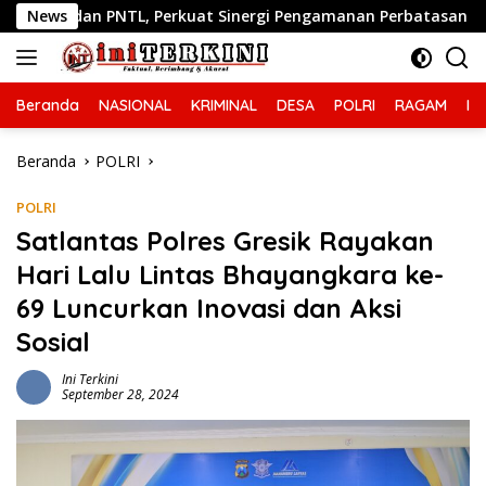
Langsung
erkuat Sinergi Pengamanan Perbatasan
News
Respon Cepat Lay
ke
konten
Beranda
NASIONAL
KRIMINAL
DESA
POLRI
RAGAM
IN
Beranda
POLRI
POLRI
Satlantas Polres Gresik Rayakan
Hari Lalu Lintas Bhayangkara ke-
69 Luncurkan Inovasi dan Aksi
Sosial
Ini Terkini
September 28, 2024