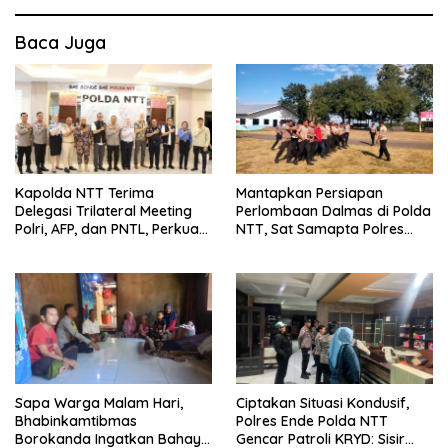
Baca Juga
Kapolda NTT Terima
Mantapkan Persiapan
Delegasi Trilateral Meeting
Perlombaan Dalmas di Polda
Polri, AFP, dan PNTL, Perkuat
NTT, Sat Samapta Polres
Sinergi Pengamanan
Ende Gelar Latihan
Perbatasan
Peningkatan Kemampuan
Sapa Warga Malam Hari,
Ciptakan Situasi Kondusif,
Bhabinkamtibmas
Polres Ende Polda NTT
Borokanda Ingatkan Bahaya
Gencar Patroli KRYD: Sisir