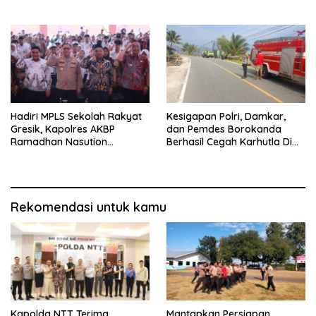
Cuaca Ekstrem dan Jaga
tempat Penginapan hingga
Kamtibmas
Aksi Balap Liar
Hadiri MPLS Sekolah Rakyat
Kesigapan Polri, Damkar,
Gresik, Kapolres AKBP
dan Pemdes Borokanda
Ramadhan Nasution
Berhasil Cegah Karhutla Di
Tegaskan Komitmen Polri
Lahan Warga
Dukung Pendidikan
Berkualitas
Rekomendasi untuk kamu
Kapolda NTT Terima
Mantapkan Persiapan