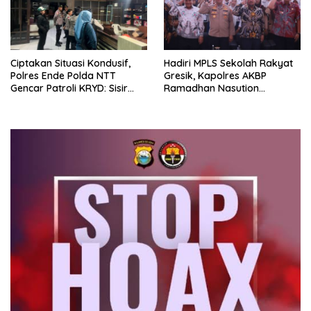
Ciptakan Situasi Kondusif,
Hadiri MPLS Sekolah Rakyat
Polres Ende Polda NTT
Gresik, Kapolres AKBP
Gencar Patroli KRYD: Sisir
Ramadhan Nasution
tempat Penginapan hingga
Tegaskan Komitmen Polri
Aksi Balap Liar
Dukung Pendidikan
Berkualitas