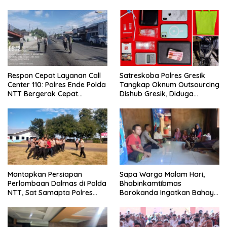
Respon Cepat Layanan Call
Satreskoba Polres Gresik
Center 110: Polres Ende Polda
Tangkap Oknum Outsourcing
NTT Bergerak Cepat
Dishub Gresik, Diduga
Amankan Tumpahan Solar Di
Edarkan Sabu Jaringan
Simpang Lima
Bangkalan
Mantapkan Persiapan
Sapa Warga Malam Hari,
Perlombaan Dalmas di Polda
Bhabinkamtibmas
NTT, Sat Samapta Polres
Borokanda Ingatkan Bahaya
Ende Gelar Latihan
Cuaca Ekstrem dan Jaga
Peningkatan Kemampuan
Kamtibmas