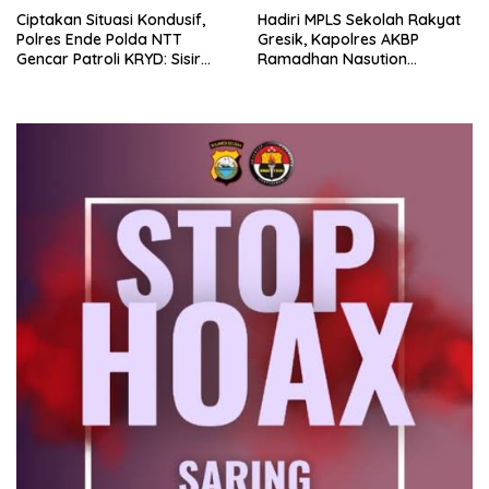
Ciptakan Situasi Kondusif,
Hadiri MPLS Sekolah Rakyat
Polres Ende Polda NTT
Gresik, Kapolres AKBP
Gencar Patroli KRYD: Sisir
Ramadhan Nasution
tempat Penginapan hingga
Tegaskan Komitmen Polri
Aksi Balap Liar
Dukung Pendidikan
Berkualitas