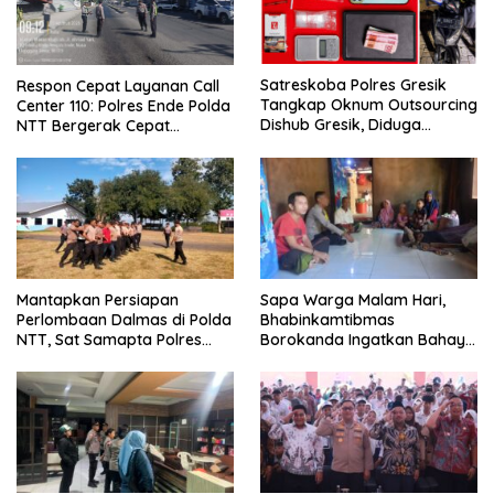
Satreskoba Polres Gresik
Respon Cepat Layanan Call
Tangkap Oknum Outsourcing
Center 110: Polres Ende Polda
Dishub Gresik, Diduga
NTT Bergerak Cepat
Edarkan Sabu Jaringan
Amankan Tumpahan Solar Di
Bangkalan
Simpang Lima
Mantapkan Persiapan
Sapa Warga Malam Hari,
Perlombaan Dalmas di Polda
Bhabinkamtibmas
NTT, Sat Samapta Polres
Borokanda Ingatkan Bahaya
Ende Gelar Latihan
Cuaca Ekstrem dan Jaga
Peningkatan Kemampuan
Kamtibmas