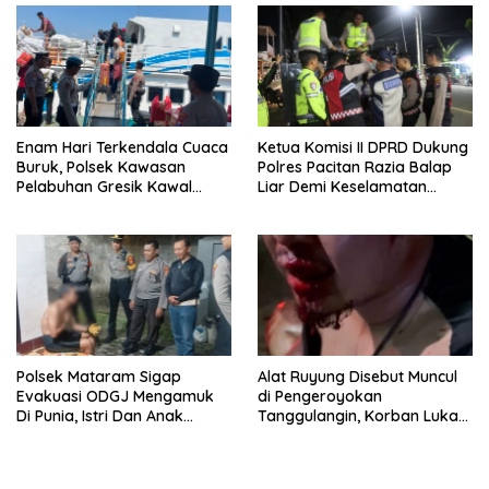
Bersama Instansi Terkait
Enam Hari Terkendala Cuaca
Ketua Komisi II DPRD Dukung
Buruk, Polsek Kawasan
Polres Pacitan Razia Balap
Pelabuhan Gresik Kawal
Liar Demi Keselamatan
Kedatangan 247 Penumpang
Masyarakat
KM E.B 6F Dari Bawean
Polsek Mataram Sigap
Alat Ruyung Disebut Muncul
Evakuasi ODGJ Mengamuk
di Pengeroyokan
Di Punia, Istri Dan Anak
Tanggulangin, Korban Luka
Diselamatkan Lebih Dulu
Berat Desak Polisi Gerak
Cepat