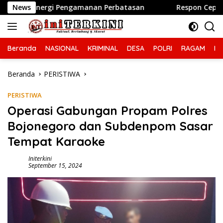
Langsung
amanan Perbatasan
News
Respon Cepat Layanan Call Center 1
ke
konten
Beranda
NASIONAL
KRIMINAL
DESA
POLRI
RAGAM
IN
Beranda
PERISTIWA
PERISTIWA
Operasi Gabungan Propam Polres
Bojonegoro dan Subdenpom Sasar
Tempat Karaoke
Initerkini
September 15, 2024