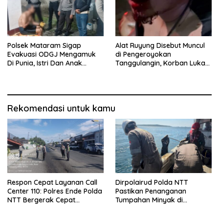
Polsek Mataram Sigap
Alat Ruyung Disebut Muncul
Evakuasi ODGJ Mengamuk
di Pengeroyokan
Di Punia, Istri Dan Anak
Tanggulangin, Korban Luka
Diselamatkan Lebih Dulu
Berat Desak Polisi Gerak
Cepat
Rekomendasi untuk kamu
Respon Cepat Layanan Call
Dirpolairud Polda NTT
Center 110: Polres Ende Polda
Pastikan Penanganan
NTT Bergerak Cepat
Tumpahan Minyak di
Amankan Tumpahan Solar Di
Perairan Semau Terus
Simpang Lima
Berjalan, Mitigasi Dilakukan